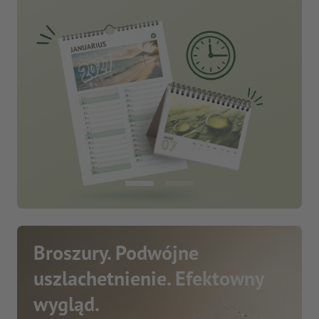
Broszury. Podwójne
uszlachetnienie. Efektowny
wygląd.