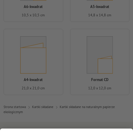
A6-kwadrat
A5-kwadrat
10,5 x 10,5 cm
14,8 x 14,8 cm
A4-kwadrat
Format CD
21,0 x 21,0 cm
12,0 x 12,0 cm
Strona startowa
Kartki składane
Kartki składane na naturalnym papierze
ekologicznym
Zapisz się do newslettera i zapewnij sobie 15% rabatu