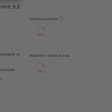
owe, 6,8
Szablony produktów
 odstępie co
Wskazówki o danych do druku
na krzywe
a
2) dla
e