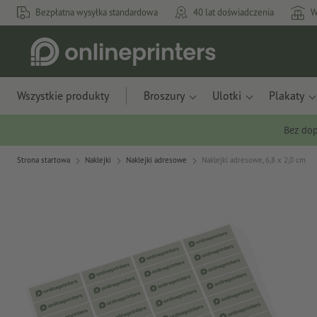
Bezpłatna wysyłka standardowa
40 lat doświadczenia
W
Wszystkie produkty
Broszury
Ulotki
Plakaty
Bez dop
Strona startowa
Naklejki
Naklejki adresowe
Naklejki adresowe, 6,8 x 2,0 cm