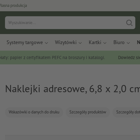
łasna produkcja
Systemy targowe
Wizytówki
Kartki
Biuro
N
łaty: papier z certyfikatem PEFC na broszury i katalogi.
Dowiedz si
Naklejki adresowe, 6,8 x 2,0 c
Wskazówki o danych do druku
Szczegóły produktów
Szczegóły do