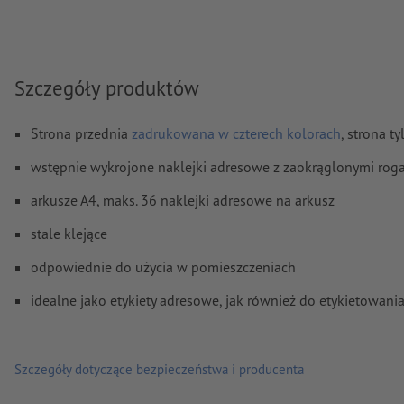
Komentarze
zostaną usunięte i niewydrukowane
Zawartość pól
formularzy
zostanie wydrukowana
Szczegóły produktów
Jak poprawnie utworzyć dane do druku?
Strona przednia
zadrukowana w czterech kolorach
, strona t
wstępnie wykrojone naklejki adresowe z zaokrąglonymi roga
arkusze A4, maks. 36 naklejki adresowe na arkusz
stale klejące
odpowiednie do użycia w pomieszczeniach
idealne jako etykiety adresowe, jak również do etykietowani
Szczegóły dotyczące bezpieczeństwa i producenta