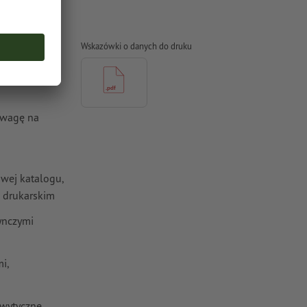
dane
Wskazówki o danych do druku
uwagę na
wej katalogu,
u drukarskim
ynczymi
i,
 wytyczne