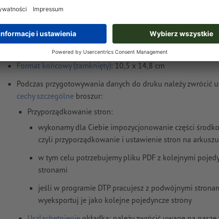
Wskazówki o danych do druku Broszury skła
klejone, A6
Format danych
(wraz z 2 mm spadem): 10,9 x 15,2 cm
Format końcowy (zamknięty)
: 10,5 x 14,8 cm
Podczas przygotowywania danych do druku należy zwrócić 
cechy szczególne
broszur:
Przyporządkowanie stron:
wykonamy dla Ciebie impozycjonowanie części środko
czyli przyporządkowanie i ustawienie stron na arkusz
w tym celu potrzebujemy pliku PDF z kolejnymi pojed
stronami
jeśli w programie DTP pracujesz z podwójnymi stronam
wyeksportuj je jako kolejne pojedyncze strony
Uszlachetnienie
okładka: należy zwrócić uwagę na nasze