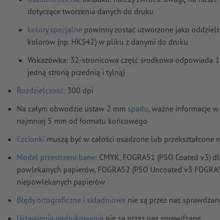
dotyczące tworzenia danych do druku
kolory specjalne
powinny zostać utworzone jako oddzieln
kolorów (np. HKS42) w pliku z danymi do druku
Wskazówka: 32-stronicowa część środkowa odpowiada 1
jedną stroną przednią i tylną)
Rozdzielczość:
300 dpi
Na całym obwodzie ustaw 2 mm
spadu
, ważne informacje w
najmniej 5 mm od formatu końcowego
Czcionki
muszą być w całości osadzone lub przekształcone 
Model przestrzeni barw:
CMYK, FOGRA51 (PSO Coated v3) dl
powlekanych papierów, FOGRA52 (PSO Uncoated v3 FOGRA5
niepowlekanych papierów
Błędy ortograficzne i składniowe
nie są przez nas sprawdzan
Ustawienia nadrukowania
nie są przez nas sprawdzane