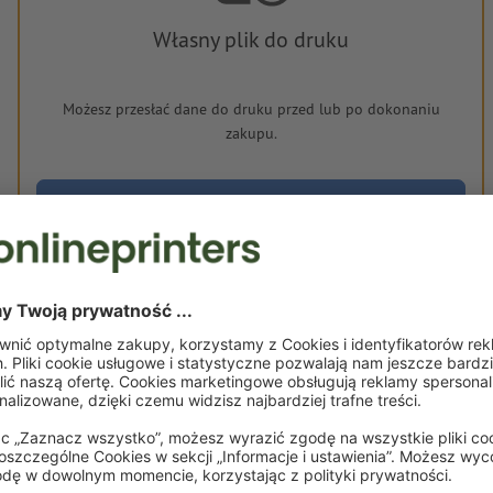
Własny plik do druku
Możesz przesłać dane do druku przed lub po dokonaniu
zakupu.
Wgraj teraz
Dostawa ok.:
zł 7.193,61
zł 8.848
śr., 19 sie - pt., 21 sie
netto
wraz z podatkiem
Waga: ok.
60,9 kg