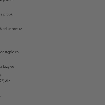
e próbki
6 arkuszom (z
 odstępie co
na krzywe
a
2) dla
e