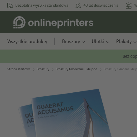
Bezpłatna wysyłka standardowa
40 lat doświadczenia
W
Wszystkie produkty
Broszury
Ulotki
Plakaty
Bez dop
Strona startowa
Broszury
Broszury falcowane i klejone
Broszury składane klej