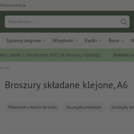
łasna produkcja
Systemy targowe
Wizytówki
Kartki
Biuro
N
łaty: papier z certyfikatem PEFC na broszury i katalogi.
Dowiedz si
one, A6
Broszury składane klejone, A6
Wskazówki o danych do druku
Szczegóły produktów
Szczegóły do