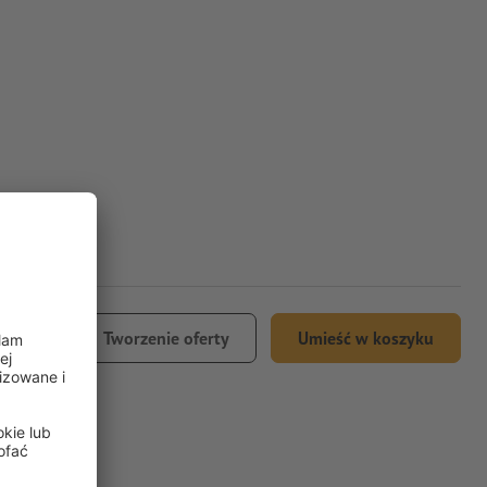
,14
Tworzenie oferty
Umieść w koszyku
 VAT (23)