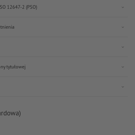
 ISO 12647-2 (PSO)
tnienia
ny tytułowej
ardowa)