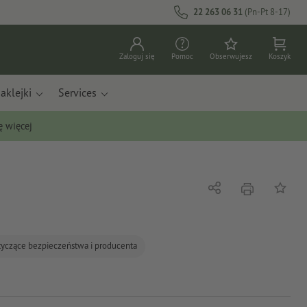
22 263 06 31
(Pn-Pt 8-17)
Zaloguj się
Pomoc
Obserwujesz
Koszyk
aklejki
Services
ę więcej
Nacisnąć
Udostępnij
Do list
tyczące bezpieczeństwa i producenta