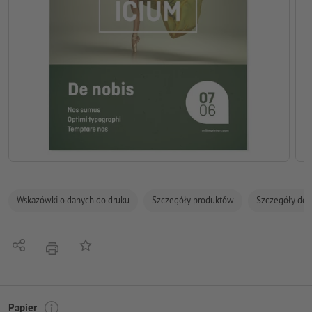
Wskazówki o danych do druku
Szczegóły produktów
Szczegóły dot
Udostępnij
Do listy obserwowanych
Nacisnąć
Papier