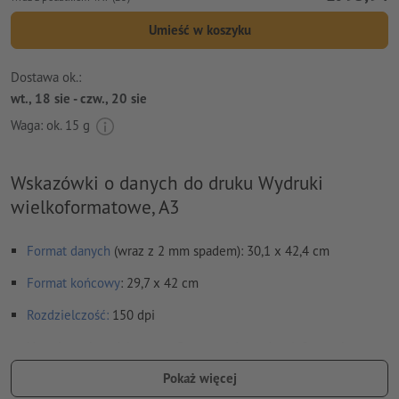
Umieść w koszyku
Dostawa ok.:
wt., 18 sie - czw., 20 sie
Waga: ok.
15 g
Wskazówki o danych do druku Wydruki
wielkoformatowe, A3
Format danych
(wraz z 2 mm spadem): 30,1 x 42,4 cm
Format
końcowy
: 29,7 x 42 cm
Rozdzielczość:
150 dpi
Na całym obwodzie ustaw 2 mm
spadu
, ważne informacje w
odstępie co najmniej 4 mm od formatu końcowego
Pokaż więcej