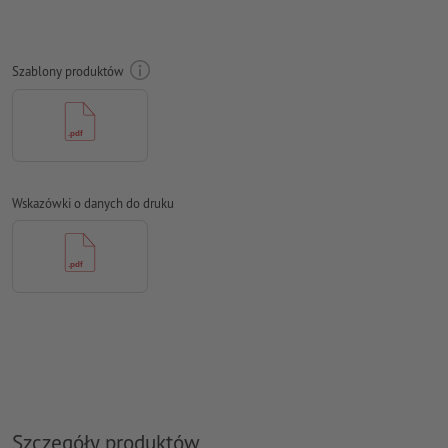
Czcionki
muszą być w całości osadzone lub przekształcone na
krzywe
Model przestrzeni barw:
CMYK, FOGRA51 (PSO Coated v3) dla
Szablony produktów
powlekanych papierów, FOGRA52 (PSO Uncoated v3 FOGRA52)
dla niepowlekanych papierów
Błędy ortograficzne i składniowe
nie są przez nas sprawdzane
Ustawienia nadrukowania
nie są przez nas sprawdzane
Wskazówki o danych do druku
Komentarze
zostaną usunięte i niewydrukowane
Zawartość pól
formularzy
zostanie wydrukowana
Jak poprawnie utworzyć dane do druku?
Szczegóły produktów