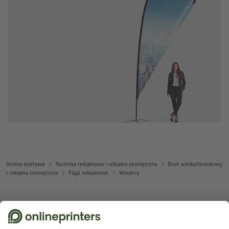
Strona startowa
Technika reklamowa i reklama zewnętrzna
Druk wielkoformatowy
i reklama zewnętrzna
Flagi reklamowe
Windery
Zapisz się do newslettera i zapewnij sobie 15% rabatu