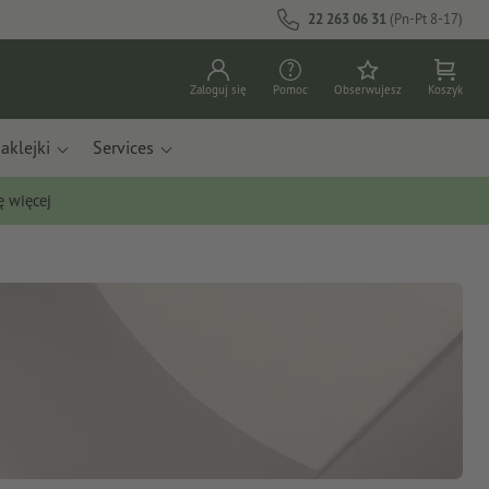
22 263 06 31
(Pn-Pt 8-17)
Zaloguj się
Pomoc
Obserwujesz
Koszyk
aklejki
Services
ę więcej