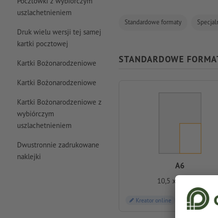
Pocztówki z wybiórczym
uszlachetnieniem
Standardowe formaty
Specjal
Druk wielu wersji tej samej
kartki pocztowej
STANDARDOWE FORMA
Kartki Bożonarodzeniowe
Kartki Bożonarodzeniowe
Kartki Bożonarodzeniowe z
wybiórczym
uszlachetnieniem
Dwustronnie zadrukowane
naklejki
A6
10,5 x 14,8 cm
Kreator online