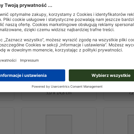
Połowa A6
P
5,0 x 14,8 cm
7,