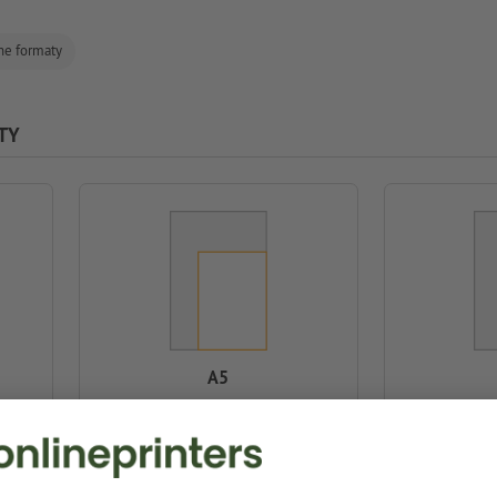
ne formaty
TY
A5
14,8 x 21,0 cm
10,
Kreator online
Kreator onli