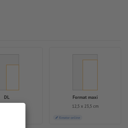
DL
Format maxi
5 x 21,0 cm
12,5 x 23,5 cm
ne
Kreator online