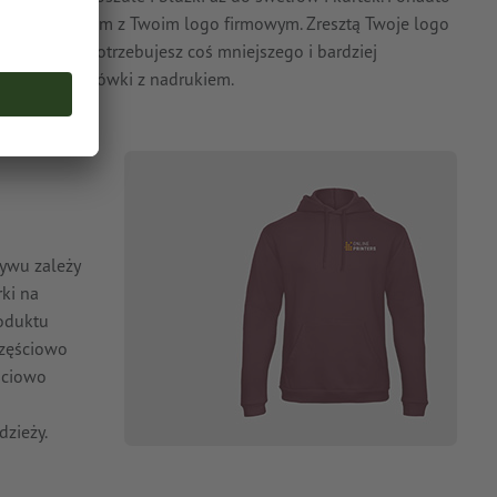
luzy z kapturem z Twoim logo firmowym. Zresztą Twoje logo
braniach: potrzebujesz coś mniejszego i bardziej
apki i bejsbolówki z nadrukiem.
tywu zależy
ki na
roduktu
częściowo
ściowo
dzieży.