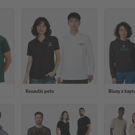
Koszulki polo
Bluzy z kap