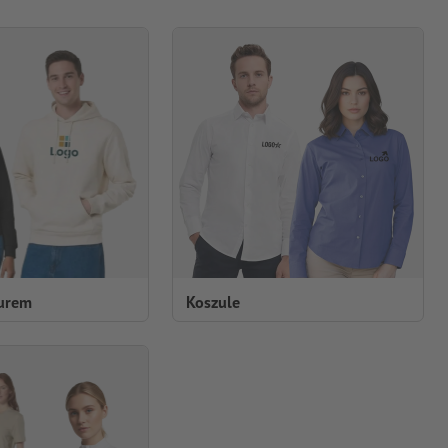
turem
Koszule