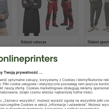
Odzież robocza
Odzież spor
NA CHŁODNE I CIEPŁ
Szukasz odpowiedniego prezentu dla swoic
odzieży, którą chciałbyś indywidualnie zadr
sklepie internetowym znajdziesz duży wybó
lub motywem. Zamów odzież z nadrukiem i w
ubranie robocze dla załogi lub jako jednol
Twoim przedsiębiorstwie. Czy to lato czy z
Twojego przedsiębiorstwa: poczynając od blu