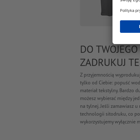
DO TWOJEGO 
ZADRUKUJ TE
Z przyjemnością wyprodukuj
tylko od Ciebie: popuść wod
materiał tekstylny. Bardzo
możesz wybierać między jed
na tylnej. Jeśli zamawiasz 
technologii sitodruku, co p
wykorzystujemy wyłącznie ma