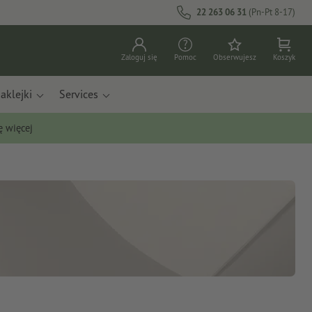
22 263 06 31
(Pn-Pt 8-17)
Zaloguj się
Pomoc
Obserwujesz
Koszyk
aklejki
Services
ę więcej