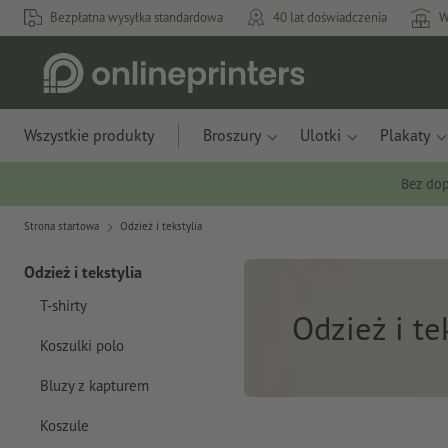
Bezpłatna wysyłka standardowa
40 lat doświadczenia
W
Wszystkie produkty
Broszury
Ulotki
Plakaty
Bez dop
Strona startowa
Odzież i tekstylia
Odzież i tekstylia
T-shirty
Odzież i te
Koszulki polo
Bluzy z kapturem
Koszule