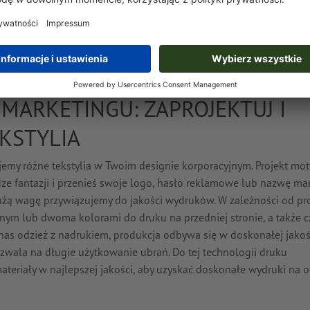
możesz zamówić u nasz także Tank-Tops i b
lub hasło możemy wydrukować nie tylko na u
minimalistycznego, to polecamy Ci nasze cz
MARKETINGU: ZAPROJEKTUJ I
KSTYLIA
emy różne tekstylia w Twoim designie korporacyjnym. Projekt mo
ze fantazji i przenieś swoje logo, hasło reklamowe lub nazwę mar
 dużą wagę przywiązujemy do jakości wydruków. W zależności od p
nym lub dwoma kolorami do druku na przedniej stronie, a także 
u nas odzież z nadrukiem, produkcja odbywa się w doskonałej jako
ozwala na długie użytkowanie ubrań. Do tej technologii druku
teriały w najlepszej jakości, aby uzyskać doskonałe wydruki na o