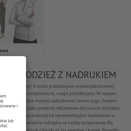
towa
E DNI: ODZIEŻ Z NADRUKIEM
h pracowników? A może potrzebujesz wysokojakościowej
ukować? U nas znajdziesz to, czego potrzebujesz. W naszym
r tekstyliów, które możesz zadrukować swoim logo, hasłem
ykorzystaj ją jako prezenty reklamowe dla swoich klientów,
ity element rozpoznawczy na reprezentacyjne wydarzenia w
ima: mamy odpowiednie tekstylia na każdą temperaturę dla
z poprzez koszule i bluzki aż do swetrów i kurtek. Ponadto