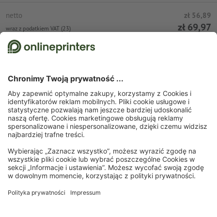
netto
zł 56,89
zł 69,97
wraz z podatkiem VAT (23)
Umieść w koszyku
Wysyłka standardowa (DPD)
pt., 14 sie
Strona startowa
Odzież i tekstylia
T-shirty
T-shirty B&C
Zapisz się do newslettera i zapewnij sobie 15% rabatu
O nas
Przedsiębiorstwa
Pomoc