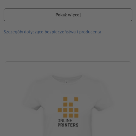
do wyboru nadruk różnych motywów na przedniej i tylnej
stronie
Pokaż więcej
prać w temperaturze 30 stopni, wywrócić na lewą stronę
Szczegóły dotyczące bezpieczeństwa i producenta
Gramatura: 185 g/m²
Marka: B&C
Proces obróbki: Sitodruk