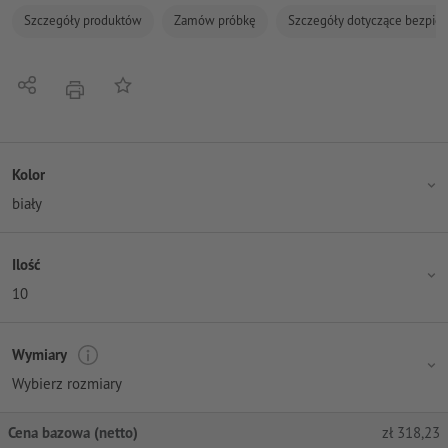
Szczegóły produktów
Zamów próbkę
Szczegóły dotyczące bezpiec
Udostępnij
Do listy obserwowanych
Nacisnąć
Kolor
biały
Ilość
10
Wymiary
Wybierz rozmiary
Cena bazowa (netto)
zł
318,23