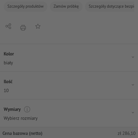
Szczegóły produktów
Zamów próbkę
Szczegóły dotyczące bezpiec
Udostępnij
Do listy obserwowanych
Nacisnąć
Kolor
biały
Ilość
10
Wymiary
Wybierz rozmiary
Cena bazowa (netto)
zł
286,10