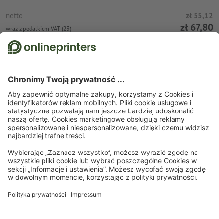
netto
zł 55,12
zł 67,80
wraz z podatkiem VAT (23)
Umieść w koszyku
Wysyłka standardowa (DPD)
pt., 14 sie
Strona startowa
Odzież i tekstylia
T-shirty
T-shirty B&C Basic
Zapisz się do newslettera i zapewnij sobie 15% rabatu
O nas
Przedsiębiorstwa
Pomoc