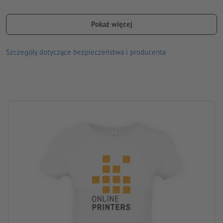
do wyboru nadruk różnych motywów na przedniej i tylnej
stronie
Pokaż więcej
prać w temperaturze 30 stopni, wywrócić na lewą stronę
Szczegóły dotyczące bezpieczeństwa i producenta
Gramatura: 145 g/m²
Marka: B&C
Proces obróbki: Sitodruk