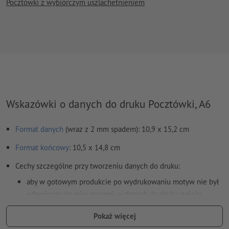
Pocztówki z wybiórczym uszlachetnieniem
Wskazówki o danych do druku Pocztówki, A6
Format danych
(wraz z 2 mm spadem): 10,9 x 15,2 cm
Format
końcowy
: 10,5 x 14,8 cm
Cechy szczególne przy tworzeniu danych do druku:
aby w gotowym produkcie po wydrukowaniu motyw nie był
odwrócony do góry nogami, w danych do druku należy
uwzględnić
kierunek czytania
Pokaż więcej
Rozdzielczość:
300 dpi