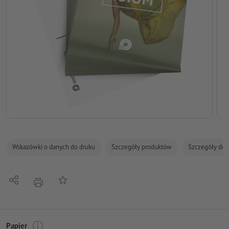
Wskazówki o danych do druku
Szczegóły produktów
Szczegóły dot
Udostępnij
Do listy obserwowanych
Nacisnąć
Papier