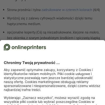
Strona przednia i tylna
zadrukowane w czterech kolorach
(4/4)
Wyróżnij się z zalewu cyfrowych wiadomości dzięki temu
haptycznemu medium.
opcjonalne koperty (C6) są niezadrukowane, klejone na mokro,
bez okienka, z szarym jedwabistym środkiem i spiczastą klapką
Szczegóły dotyczące bezpieczeństwa i producenta
Strona startowa
Pocztówki
Pocztówki standardowe
Pocztówki, A6
Zapisz się do newslettera i zapewnij sobie 15% rabatu