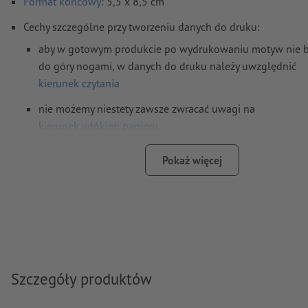
Format
końcowy
: 5,5 x 8,5 cm
Cechy szczególne przy tworzeniu danych do druku:
aby w gotowym produkcie po wydrukowaniu motyw nie 
do góry nogami, w danych do druku należy uwzględnić
kierunek czytania
nie możemy niestety zawsze zwracać uwagi na
kierunek włókien papieru
Rozdzielczość:
300 dpi
Pokaż więcej
Na całym obwodzie ustaw 2 mm
spadu
, ważne informacje w
najmniej 4 mm od formatu końcowego
Czcionki
muszą być w całości osadzone lub przekształcone 
Model przestrzeni barw:
CMYK, FOGRA51 (PSO Coated v3) dl
powlekanych papierów, FOGRA52 (PSO Uncoated v3 FOGRA5
Szczegóły produktów
niepowlekanych papierów
Błędy ortograficzne i składniowe
nie są przez nas sprawdzan