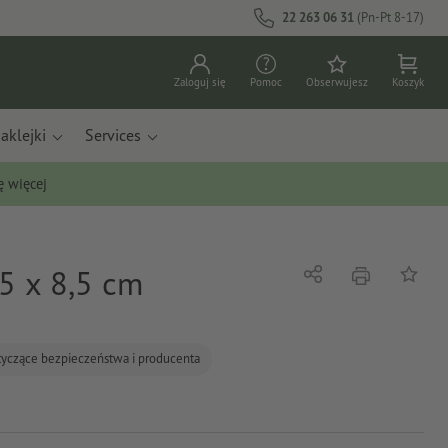
22 263 06 31
(Pn-Pt 8-17)
Zaloguj się
Pomoc
Obserwujesz
Koszyk
aklejki
Services
ę więcej
5 x 8,5 cm
Nacisnąć
Udostępnij
Do list
tyczące bezpieczeństwa i producenta