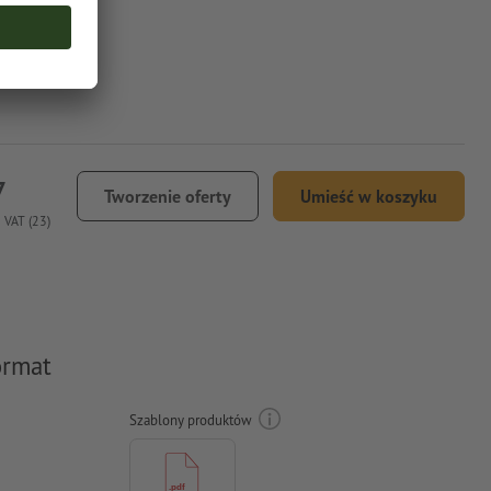
7
Tworzenie oferty
Umieść w koszyku
 VAT (23)
ormat
Szablony produktów