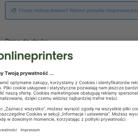
Chcesz szybsza dostawe? Wybierz przesylke ekspresowa przy 
Dane do druku
W odniesieniu do przetwarzania danych do druku zastosowanie ma
Wymagania odnośnie danych do druku
Własny plik do druku
Możesz przesłać dane do druku przed lub po dokonaniu
zakupu.