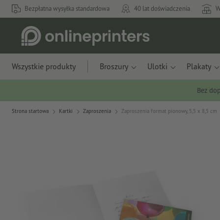
Bezpłatna wysyłka standardowa
40 lat doświadczenia
W
Wszystkie produkty
Broszury
Ulotki
Plakaty
Bez dop
Strona startowa
Kartki
Zaproszenia
Zaproszenia format pionowy, 5,5 x 8,5 cm