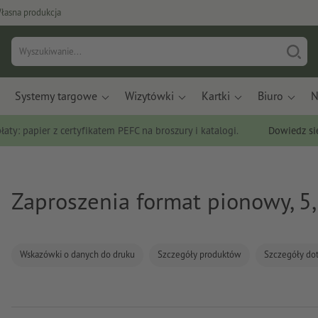
łasna produkcja
Systemy targowe
Wizytówki
Kartki
Biuro
N
łaty: papier z certyfikatem PEFC na broszury i katalogi.
Dowiedz si
Zaproszenia format pionowy, 5,
Wskazówki o danych do druku
Szczegóły produktów
Szczegóły do