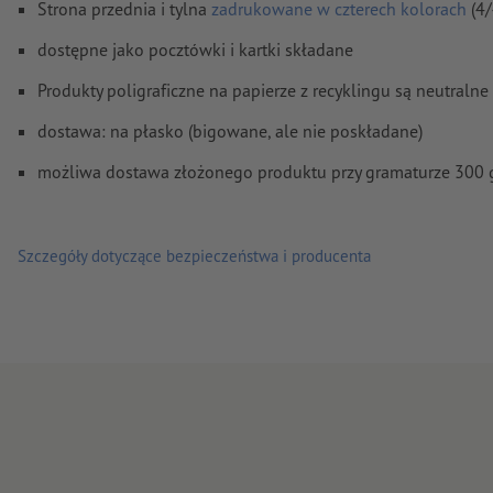
Strona przednia i tylna
zadrukowane w czterech kolorach
(4/
Ustawienia nadrukowania
nie są przez nas sprawdzane
dostępne jako pocztówki i kartki składane
Komentarze
zostaną usunięte i niewydrukowane
Produkty poligraficzne na papierze z recyklingu są neutraln
Zawartość pól
formularzy
zostanie wydrukowana
dostawa: na płasko (bigowane, ale nie poskładane)
możliwa dostawa złożonego produktu przy gramaturze 300 
Jak poprawnie utworzyć dane do druku?
Szczegóły dotyczące bezpieczeństwa i producenta