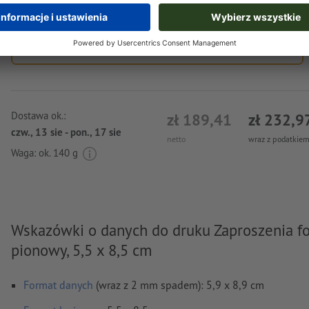
Wgraj teraz
Dostawa ok.:
zł 189,41
zł 232,9
czw., 13 sie - pon., 17 sie
netto
wraz z podatkiem
Waga: ok.
140 g
Wskazówki o danych do druku Zaproszenia f
pionowy, 5,5 x 8,5 cm
Format danych
(wraz z 2 mm spadem): 5,9 x 8,9 cm