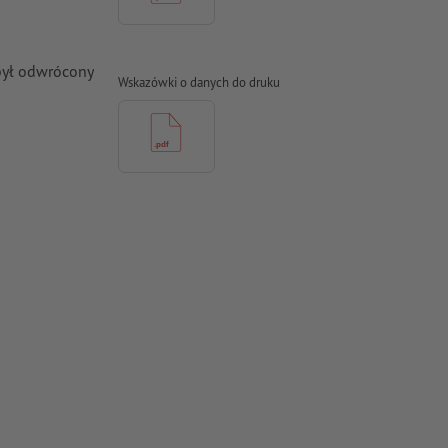
był odwrócony
Wskazówki o danych do druku
 odstępie co
na krzywe
a
2) dla
e