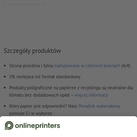
Jak poprawnie utworzyć dane do druku?
Szczegóły produktów
Strona przednia i tylna
zadrukowane w czterech kolorach
(4/4)
5% mniejsza niż format standardowy
Produkty poligraficzne na papierze z recyklingu są neutralne dla
klimatu bez dodatkowych opłat –
więcej informacji
Który papier jest odpowiedni? Nasz
Poradnik materiałowy
pomoże Ci w wyborze
Szczegóły dotyczące bezpieczeństwa i producenta