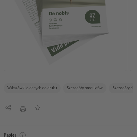
Wskazówki o danych do druku
Szczegóły produktów
Szczegóły dot
Udostępnij
Do listy obserwowanych
Nacisnąć
Papier