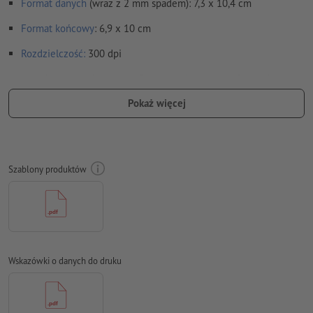
Format danych
(wraz z 2 mm spadem): 7,3 x 10,4 cm
Format
końcowy
: 6,9 x 10 cm
Rozdzielczość:
300 dpi
Na całym obwodzie ustaw 2 mm
spadu
, ważne informacje w
odstępie co najmniej 4 mm od formatu końcowego
Pokaż więcej
Czcionki
muszą być w całości osadzone lub przekształcone na
krzywe
Model przestrzeni barw:
CMYK, FOGRA51 (PSO Coated v3) dla
Szablony produktów
powlekanych papierów, FOGRA52 (PSO Uncoated v3 FOGRA52)
dla niepowlekanych papierów
Błędy ortograficzne i składniowe
nie są przez nas sprawdzane
Ustawienia nadrukowania
nie są przez nas sprawdzane
Wskazówki o danych do druku
Komentarze
zostaną usunięte i niewydrukowane
Zawartość pól
formularzy
zostanie wydrukowana