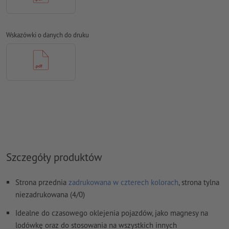
w przypadku opcjonalnego
cięcia konturowego
w danych
wydruku musi zostać utworzony dodatkowy kontur cięcia
Wskazówki o danych do druku
Jak poprawnie utworzyć dane do druku?
Szczegóły produktów
Strona przednia
zadrukowana w czterech kolorach
, strona tylna
niezadrukowana (4/0)
Idealne do czasowego oklejenia pojazdów, jako magnesy na
lodówkę oraz do stosowania na wszystkich innych