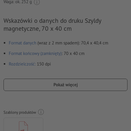
Waga: ok.
252 g
Wskazówki o danych do druku Szyldy
magnetyczne, 70 x 40 cm
Format danych
(wraz z 2 mm spadem): 70,4 x 40,4 cm
Format końcowy (zamknięty)
: 70 x 40 cm
Rozdzielczość:
150 dpi
Czcionki
muszą być w całości osadzone lub przekształcone na
krzywe
Pokaż więcej
Błędy ortograficzne i składniowe
nie są przez nas sprawdzane
Ustawienia nadrukowania
nie są przez nas sprawdzane
Szablony produktów
Komentarze
zostaną usunięte i niewydrukowane
Zawartość pól
formularzy
zostanie wydrukowana