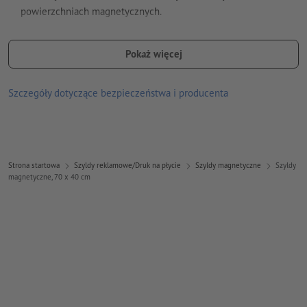
powierzchniach magnetycznych.
Idealna na drzwi od auta: elastyczny materiał dopasowuje się do
wypukłej powierzchni.
Pokaż więcej
odpowiednie do użycia w pomieszczeniach i na zewnątrz:
Szczegóły dotyczące bezpieczeństwa i producenta
Właściwości materiału:
strona górna (zadrukowana) pokryta wytrzymałym PVC
strona dolna (magnetyczna) pokryta matowym lakierem UV;
chroni to podłoże
Strona startowa
Szyldy reklamowe/Druk na płycie
Szyldy magnetyczne
Szyldy
magnetyczne, 70 x 40 cm
grubość materiału 900 µm (= 0,9 mm), przyczepność
414 g/cm²
Przestrzegaj koniecznie wskazówek dotyczących użycia i
pielęgnacji!