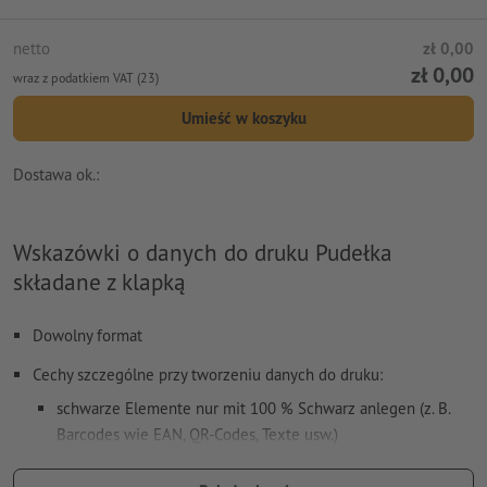
netto
zł 0,00
zł 0,00
wraz z podatkiem VAT (23)
Umieść w koszyku
Dostawa ok.:
Wskazówki o danych do druku Pudełka
składane z klapką
Dowolny format
Cechy szczególne przy tworzeniu danych do druku:
schwarze Elemente nur mit 100 % Schwarz anlegen (z. B.
Barcodes wie EAN, QR-Codes, Texte usw.)
Na całym obwodzie ustaw 3 mm
spadu
, ważne informacje w