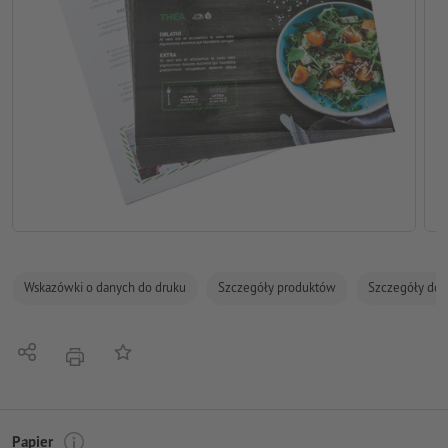
Wskazówki o danych do druku
Szczegóły produktów
Szczegóły dot
Udostępnij
Do listy obserwowanych
Nacisnąć
Papier