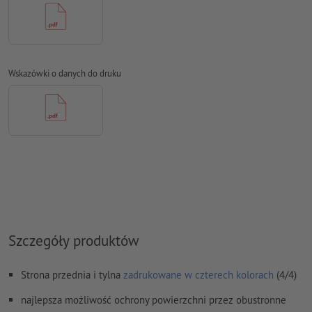
Czcionki
muszą być w całości osadzone lub przekształcone na
krzywe
Model przestrzeni barw:
CMYK, FOGRA51 (PSO Coated v3) dla
powlekanych papierów, FOGRA52 (PSO Uncoated v3 FOGRA52)
Wskazówki o danych do druku
dla niepowlekanych papierów
Błędy ortograficzne i składniowe
nie są przez nas sprawdzane
Ustawienia nadrukowania
nie są przez nas sprawdzane
Komentarze
zostaną usunięte i niewydrukowane
Zawartość pól
formularzy
zostanie wydrukowana
Jak poprawnie utworzyć dane do druku?
Szczegóły produktów
Strona przednia i tylna
zadrukowane w czterech kolorach
(4/4)
najlepsza możliwość ochrony powierzchni przez obustronne