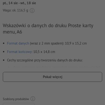
pt., 14 sie - wt., 18 sie
Waga: ok.
116,5 g
Wskazówki o danych do druku Proste karty
menu, A6
Format danych
(wraz z 2 mm spadem): 10,9 x 15,2 cm
Format
końcowy
: 10,5 x 14,8 cm
Cechy szczególne przy tworzeniu danych do druku:
aby w gotowym produkcie po wydrukowaniu motyw nie był
odwrócony do góry nogami, w danych do druku należy
Pokaż więcej
uwzględnić
kierunek czytania
Rozdzielczość:
300 dpi
Na całym obwodzie ustaw 2 mm
spadu
, ważne informacje w
Szablony produktów
odstępie co najmniej 4 mm od formatu końcowego