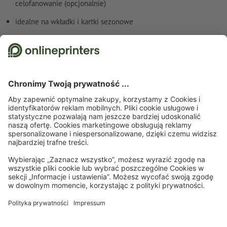
celofanowanie (opcjonalnie)
idealne na wkładki i kartki sezonowe
Szczegóły dotyczące bezpieczeństwa i producenta
Strona startowa
Gastronomia i hotelarstwo
Karty menu
Proste karty menu
Proste karty menu, A6
Zapisz się do newslettera i zapewnij sobie 15% rabatu
O nas
Przedsiębiorstwa
Pomoc