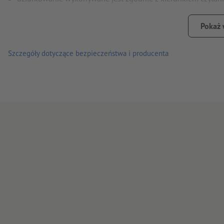
Wskazówka:
Opcjonalne dziurkowanie jest wykonywane zgod
Pokaż 
Produkty poligraficzne na papierze z recyklingu są neutraln
Szczegóły dotyczące bezpieczeństwa i producenta