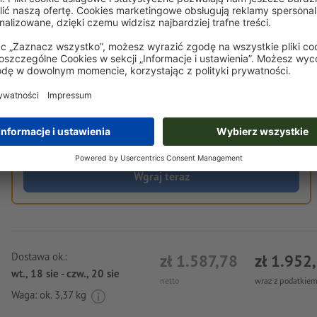
Własny plik do druku
Możesz przesłać dane do druku przed lub po dokonaniu
zakupu.
Wgraj teraz
Dostawa ok.:
zł 1.587,78
zł 1.952
wt., 18 sie - czw., 20 sie
netto
wraz z podatkiem
Waga: ok.
3,37 kg