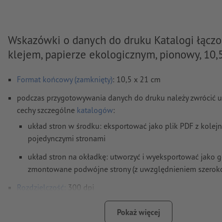
Wskazówki o danych do druku Katalogi łącz
klejem, papierze ekologicznym, pionowy, 10,
Format końcowy (zamknięty)
: 10,5 x 21 cm
podczas przygotowywania danych do druku należy zwrócić 
cechy szczególne
katalogów
:
układ stron w środku: eksportować jako plik PDF z kolej
pojedynczymi stronami
układ stron na okładkę: utworzyć i wyeksportować jako 
zmontowane podwójne strony (z uwzględnieniem szerokoś
Rozdzielczość:
300 dpi
Na całym obwodzie ustaw 2 mm
spadu
, ważne informacje w
Pokaż więcej
najmniej 5 mm od formatu końcowego