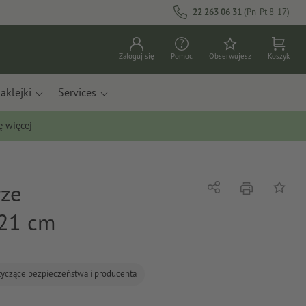
22 263 06 31
(Pn-Pt 8-17)
Zaloguj się
Pomoc
Obserwujesz
Koszyk
aklejki
Services
ę więcej
rze
Nacisnąć
Udostępnij
Do list
 21 cm
tyczące bezpieczeństwa i producenta