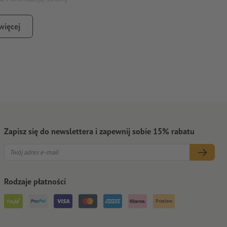
nie z normą DIN (ISO 838).
więcej
e dla klimatu bez dodatkowych opłat –
więcej informacji
Zapisz się do newslettera i zapewnij sobie 15% rabatu
Rodzaje płatności
Przelew