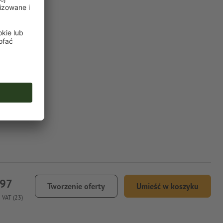
,97
Tworzenie oferty
Umieść w koszyku
 VAT (23)