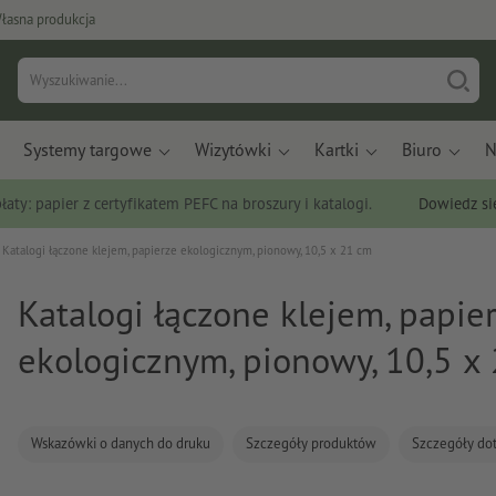
łasna produkcja
Systemy targowe
Wizytówki
Kartki
Biuro
N
łaty: papier z certyfikatem PEFC na broszury i katalogi.
Dowiedz si
Katalogi łączone klejem, papierze ekologicznym, pionowy, 10,5 x 21 cm
Katalogi łączone klejem, papie
ekologicznym, pionowy, 10,5 x
Wskazówki o danych do druku
Szczegóły produktów
Szczegóły do