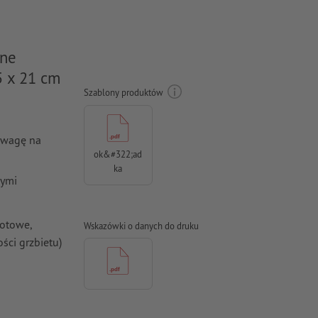
one
5 x 21 cm
Szablony produktów
uwagę na
ok&#322;ad
ka
nymi
gotowe,
Wskazówki o danych do druku
ci grzbietu)
 odstępie co