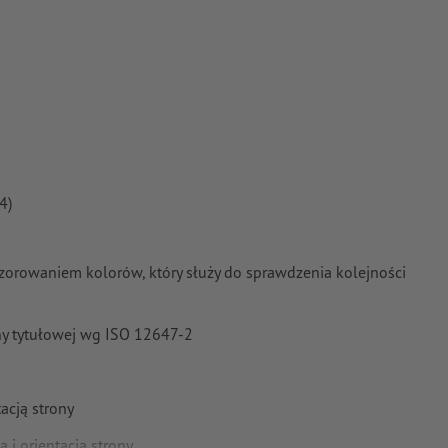
na krzywe
 FOGRA52)
e
4)
orowaniem kolorów, który służy do sprawdzenia kolejności
ony tytułowej wg ISO 12647-2
acją strony
i orientacją strony