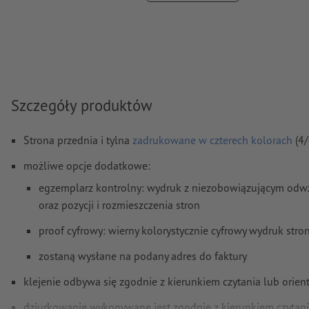
Czcionki
muszą być w całości osadzone lub przekształcone 
Model przestrzeni barw:
CMYK, FOGRA52 (PSO Uncoated v3
dla niepowlekanych papierów
Błędy ortograficzne i składniowe
nie są przez nas sprawdzan
Szczegóły produktów
Ustawienia nadrukowania
nie są przez nas sprawdzane
Komentarze
zostaną usunięte i niewydrukowane
Strona przednia i tylna
zadrukowane w czterech kolorach
(4/
Zawartość pól
formularzy
zostanie wydrukowana
możliwe opcje dodatkowe:
egzemplarz kontrolny: wydruk z niezobowiązującym odwz
Grubość grzbietu: 4 mm
oraz pozycji i rozmieszczenia stron
proof cyfrowy: wierny kolorystycznie cyfrowy wydruk str
Jak poprawnie utworzyć dane do druku?
zostaną wysłane na podany adres do faktury
klejenie odbywa się zgodnie z kierunkiem czytania lub orient
dziurkowanie wykonywane jest zgodnie z kierunkiem czytania 