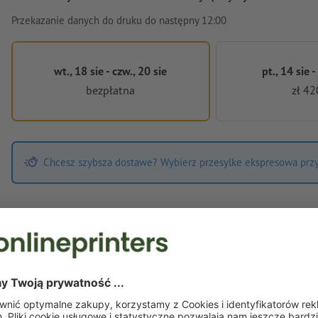
Przekazanie danych do druku do następny 12:00
wt., 18 sie - czw., 20 sie
pt., 14 sie -
bezpłatna
zł 42
Chcesz szybsza dostawe? Wybierz przesylke ekspresowa przy 
Dane do druku
W odniesieniu do przetwarzania danych do druku zastosowanie ma
Wymagania odnośnie danych do druku