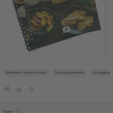
Wskazówki o danych do druku
Szczegóły produktów
Szczegóły dot
Udostępnij
Do listy obserwowanych
Nacisnąć
Papier