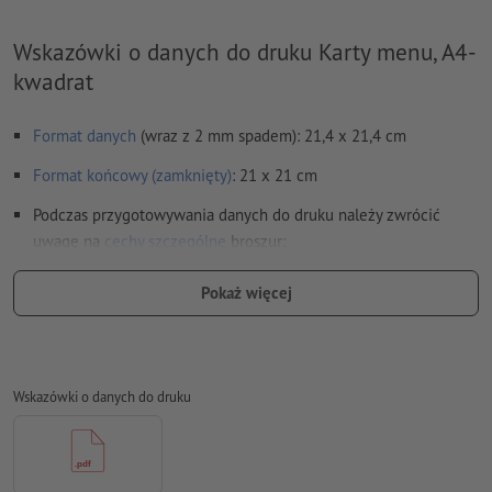
Wskazówki o danych do druku Karty menu, A4-
kwadrat
Format danych
(wraz z 2 mm spadem): 21,4 x 21,4 cm
Format końcowy (zamknięty)
: 21 x 21 cm
Podczas przygotowywania danych do druku należy zwrócić
uwagę na
cechy szczególne
broszur:
Przyporządkowanie stron:
Pokaż więcej
wykonamy dla Ciebie impozycjonowanie części
środkowej katalogu, czyli przyporządkowanie i
ustawienie stron na arkuszu drukarskim
Wskazówki o danych do druku
w tym celu potrzebujemy pliku PDF z kolejnymi
pojedynczymi stronami
jeśli w programie DTP pracujesz z podwójnymi stronami,