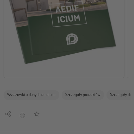
Wskazówki o danych do druku
Szczegóły produktów
Szczegóły dot
Udostępnij
Do listy obserwowanych
Nacisnąć