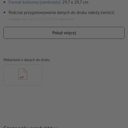
Format końcowy (zamknięty)
: 29,7 x 29,7 cm
Podczas przygotowywania danych do druku należy zwrócić
uwagę na
cechy szczególne
broszur:
Przyporządkowanie stron:
Pokaż więcej
wykonamy dla Ciebie impozycjonowanie części
środkowej katalogu, czyli przyporządkowanie i
ustawienie stron na arkuszu drukarskim
Wskazówki o danych do druku
w tym celu potrzebujemy pliku PDF z kolejnymi
pojedynczymi stronami
jeśli w programie DTP pracujesz z podwójnymi stronami,
wyeksportuj je jako kolejne pojedyncze strony
Uszlachetnienie
okładka: należy zwrócić uwagę na nasze
wytyczne dotyczące tworzenia danych do druku
kolory specjalne
powinny zostać utworzone jako oddzielne
próbki kolorów (np. HKS42) w pliku z danymi do druku