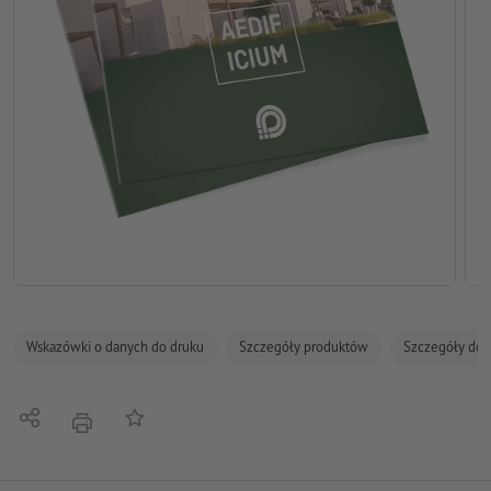
Wskazówki o danych do druku
Szczegóły produktów
Szczegóły dot
Udostępnij
Do listy obserwowanych
Nacisnąć