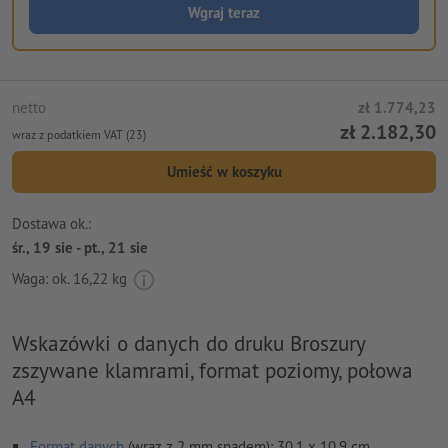
Wgraj teraz
netto
zł 1.774,23
zł 2.182,30
wraz z podatkiem VAT (23)
Umieść w koszyku
Dostawa ok.:
śr., 19 sie - pt., 21 sie
Waga: ok.
16,22 kg
Wskazówki o danych do druku Broszury
zszywane klamrami, format poziomy, połowa
A4
Format danych
(wraz z 2 mm spadem): 30,1 x 10,9 cm