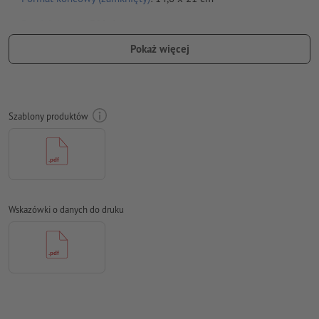
Rozdzielczość:
300 dpi
Pokaż więcej
Na całym obwodzie ustaw 2 mm
spadu
, ważne informacje w
odstępie co najmniej 4 mm od formatu końcowego
Czcionki
muszą być w całości osadzone lub przekształcone na
krzywe
Szablony produktów
Model przestrzeni barw:
CMYK, FOGRA51 (PSO Coated v3) dla
powlekanych papierów, FOGRA52 (PSO Uncoated v3 FOGRA52)
dla niepowlekanych papierów
Błędy ortograficzne i składniowe
nie są przez nas sprawdzane
Wskazówki o danych do druku
Ustawienia nadrukowania
nie są przez nas sprawdzane
Komentarze
zostaną usunięte i niewydrukowane
Zawartość pól
formularzy
zostanie wydrukowana
Jak poprawnie utworzyć dane do druku?