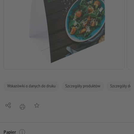
Wskazówki o danych do druku
Szczegóły produktów
Szczegóły dot
Udostępnij
Do listy obserwowanych
Nacisnąć
Papier