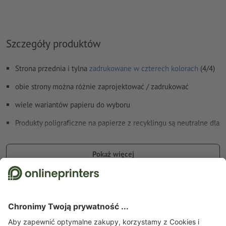
Szczegóły produktów
Strona przednia i tylna
zadrukowane w czterech kolorach
(4/4)
obie strony można różnie zaprojektować / zadrukować
wiele wariantów papieru do wyboru
Produkty poligraficzne na papierze z recyklingu są neutralne dla
klimatu bez dodatkowych opłat –
więcej informacji
dostawa: gotowe wykrojone i zbigowane na płasko
Pokaż więcej
W zależności od formatu możliwe w poziomie lub pionie
Szczegóły dotyczące bezpieczeństwa i producenta
Nasza podpowiedź: Aby zapewnić optymalną sztywność dla
stojącej reklamy, zalecamy celofanowanie w przypadku papieru
kredowego