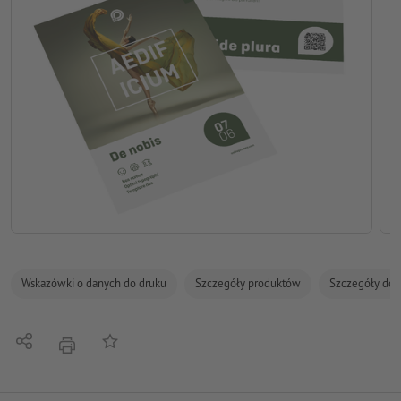
Wskazówki o danych do druku
Szczegóły produktów
Szczegóły dot
Udostępnij
Do listy obserwowanych
Nacisnąć