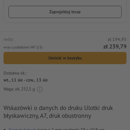
Zaprojektuj teraz
netto
zł 194,95
zł 239,79
wraz z podatkiem VAT (23)
Umieść w koszyku
Dostawa ok.:
wt., 11 sie - czw., 13 sie
Waga: ok.
252,5 g
Wskazówki o danych do druku Ulotki druk
błyskawiczny, A7, druk obustronny
Format danych
(wraz z 2 mm spadem): 7,8 x 10,9 cm