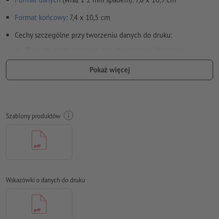
Format
końcowy
: 7,4 x 10,5 cm
Cechy szczególne przy tworzeniu danych do druku:
Dane do druku mogą zostać utworzone w formacie
pionowym lub poziomym. Dopasuj odpowiednio swoje dane
Pokaż więcej
do druku.
aby w gotowym produkcie po wydrukowaniu motyw nie był
odwrócony do góry nogami, w danych do druku należy
uwzględnić
kierunek czytania
Szablony produktów
Rozdzielczość:
300 dpi
Na całym obwodzie ustaw 2 mm
spadu
, ważne informacje w
odstępie co najmniej 4 mm od formatu końcowego
Czcionki
muszą być w całości osadzone lub przekształcone na
Wskazówki o danych do druku
krzywe
Model przestrzeni barw:
CMYK, FOGRA51 (PSO Coated v3) dla