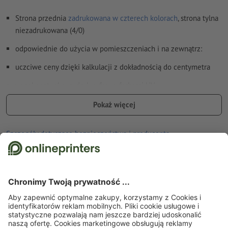
Zawartość pól
formularzy
zostanie wydrukowana
Strona przednia
zadrukowana w czterech kolorach
, strona tylna
niezadrukowana (4/0)
Jak poprawnie utworzyć dane do druku?
odpowiednie do użycia w pomieszczeniach i na zewnątrz:
uczciwe ceny dzięki kalkulacji z dokładnością do centymetra
wysokogatunkowy druk cyfrowy farbami UV
Dla każdego zlecenia druku można wgrać tylko jeden motyw.
Pokaż więcej
Szczegóły dotyczące bezpieczeństwa i producenta
Strona startowa
Szyldy reklamowe/Druk na płycie
Płyty z twardej pianki
Płyty
z twardej pianki, dowolny format