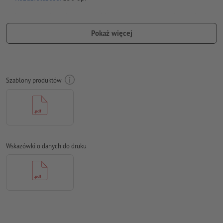
Na całym obwodzie ustaw 10 mm
spadu
, ważne informacje w
odstępie co najmniej 50 mm od formatu końcowego
Pokaż więcej
Czcionki
muszą być w całości osadzone lub przekształcone na
krzywe
Model przestrzeni barw:
CMYK, FOGRA51 (PSO Coated v3)
Szablony produktów
Błędy ortograficzne i składniowe
nie są przez nas sprawdzane
Ustawienia nadrukowania
nie są przez nas sprawdzane
Komentarze
zostaną usunięte i niewydrukowane
Wskazówki o danych do druku
Zawartość pól
formularzy
zostanie wydrukowana
Jak poprawnie utworzyć dane do druku?