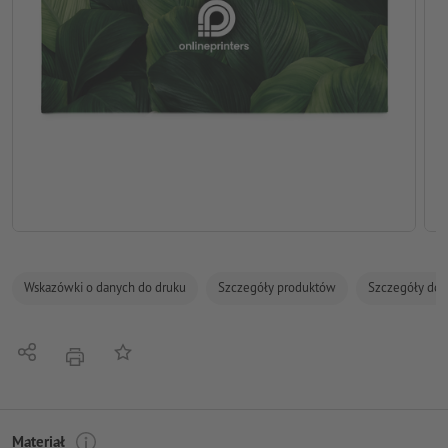
Wskazówki o danych do druku
Szczegóły produktów
Szczegóły dot
Udostępnij
Do listy obserwowanych
Nacisnąć
Materiał