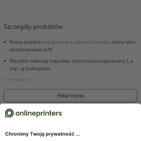
Szczegóły produktów
Strona przednia
zadrukowana w czterech kolorach
, strona tylna
niezadrukowana (4/0)
Wszystkie materiały mają klasę ochrony przeciwpożarowej 1, a
więc są trudnopalne.
zmywalne
Opcjonalnie: Oczka rozmieszczone na całej długości co ok. 50
Pokaż więcej
cm ułatwiają zawieszenie.
Oczka są umieszczane zgodnie z kierunkiem czytania
Szczegóły dotyczące bezpieczeństwa i producenta
Opcjonalne dodatkowe artykuły: Zestaw do napinania
W zależności od wielkości plandeki otrzymasz optymalną
ilość zestawów, które konieczne są do bezpiecznego