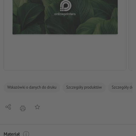
Wskazówki o danych do druku
Szczegóły produktów
Szczegóły dot
Udostępnij
Do listy obserwowanych
Nacisnąć
Materiał