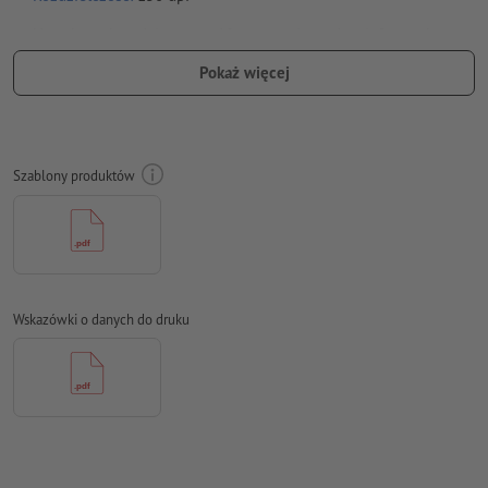
Na całym obwodzie ustaw 10 mm
spadu
, ważne informacje w
odstępie co najmniej 50 mm od formatu końcowego
Pokaż więcej
Czcionki
muszą być w całości osadzone lub przekształcone na
krzywe
Model przestrzeni barw:
CMYK, FOGRA51 (PSO Coated v3)
Szablony produktów
Błędy ortograficzne i składniowe
nie są przez nas sprawdzane
Ustawienia nadrukowania
nie są przez nas sprawdzane
Komentarze
zostaną usunięte i niewydrukowane
Wskazówki o danych do druku
Zawartość pól
formularzy
zostanie wydrukowana
Jak poprawnie utworzyć dane do druku?