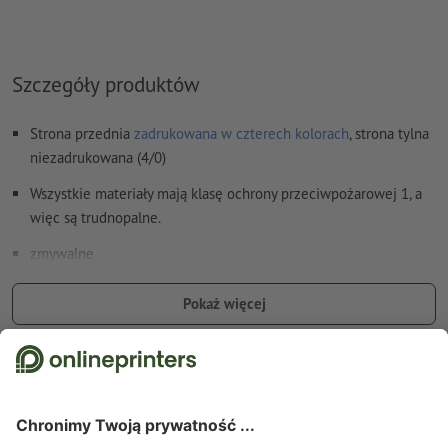
Szczegóły produktów
Strona przednia
zadrukowana w czterech kolorach
, strona tylna
niezadrukowana (4/0)
Wszystkie materiały mają klasę ochrony przeciwpożarowej 1, a
więc są trudnopalne.
zmywalne
Opcjonalnie: Oczka rozmieszczone na całej długości co ok. 50
Pokaż więcej
cm ułatwiają zawieszenie.
Oczka są umieszczane zgodnie z kierunkiem czytania
Szczegóły dotyczące bezpieczeństwa i producenta
Opcjonalne dodatkowe artykuły: Zestaw do napinania
W zależności od wielkości plandeki otrzymasz optymalną
ilość zestawów, które konieczne są do bezpiecznego