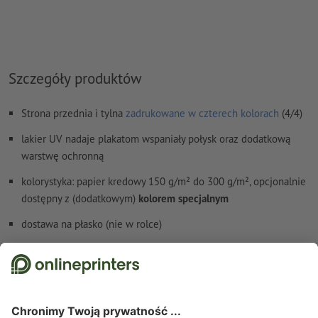
Komentarze
zostaną usunięte i niewydrukowane
Zawartość pól
formularzy
zostanie wydrukowana
Jak poprawnie utworzyć dane do druku?
Szczegóły produktów
Strona przednia i tylna
zadrukowane w czterech kolorach
(4/4)
lakier UV nadaje plakatom wspaniały połysk oraz dodatkową
warstwę ochronną
kolorystyka: papier kredowy 150 g/m² do 300 g/m², opcjonalnie
dostępny z (dodatkowym)
kolorem specjalnym
dostawa na płasko (nie w rolce)
Szczegóły dotyczące bezpieczeństwa i producenta