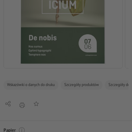
Wskazówki o danych do druku
Szczegóły produktów
Szczegóły dot
Udostępnij
Do listy obserwowanych
Nacisnąć
Papier