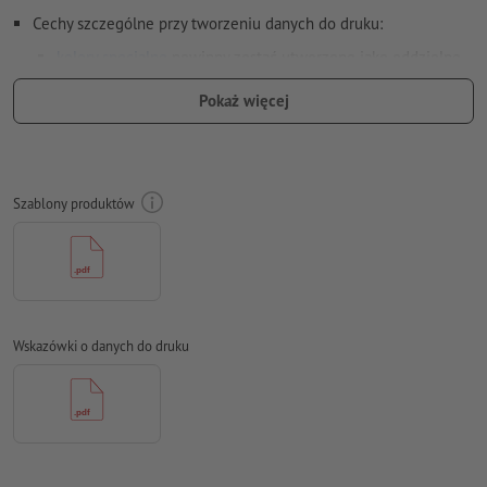
Cechy szczególne przy tworzeniu danych do druku:
kolory specjalne
powinny zostać utworzone jako oddzielne
próbki kolorów (np. HKS42) w pliku z danymi do druku (
tylko
Pokaż więcej
w przypadku określonych rodzajów papieru)
Rozdzielczość:
200 dpi
Na całym obwodzie ustaw 2 mm
spadu
, ważne informacje w
Szablony produktów
odstępie co najmniej 4 mm od formatu końcowego
Czcionki
muszą być w całości osadzone lub przekształcone na
krzywe
Model przestrzeni barw:
CMYK, FOGRA51 (PSO Coated v3) dla
powlekanych papierów, FOGRA52 (PSO Uncoated v3 FOGRA52)
Wskazówki o danych do druku
dla niepowlekanych papierów
Błędy ortograficzne i składniowe
nie są przez nas sprawdzane
Ustawienia nadrukowania
nie są przez nas sprawdzane