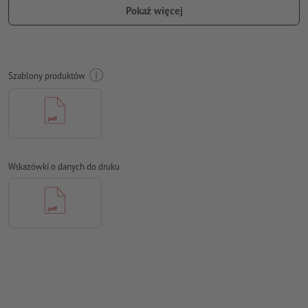
odstępie co najmniej 4 mm od formatu końcowego
Pokaż więcej
Czcionki
muszą być w całości osadzone lub przekształcone na
krzywe
Model przestrzeni barw:
CMYK, FOGRA52 (PSO Uncoated v3
Szablony produktów
FOGRA52) dla niepowlekanych papierów
Błędy ortograficzne i składniowe
nie są przez nas sprawdzane
Ustawienia nadrukowania
nie są przez nas sprawdzane
Komentarze
zostaną usunięte i niewydrukowane
Wskazówki o danych do druku
Zawartość pól
formularzy
zostanie wydrukowana
Jak poprawnie utworzyć dane do druku?