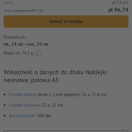
netto
zł 78,65
zł 96,74
wraz z podatkiem VAT (23)
Umieść w koszyku
Dostawa ok.:
wt., 18 sie - czw., 20 sie
Waga: ok.
24,2 g
Wskazówki o danych do druku Naklejki
neonowe, połowa A5
Format danych
(wraz z 2 mm spadem): 7,6 x 21,4 cm
Format
końcowy
: 7,2 x 21 cm
Rozdzielczość:
300 dpi
Na całym obwodzie ustaw 2 mm
spadu
, ważne informacje w