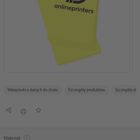
Wskazówki o danych do druku
Szczegóły produktów
Szczegóły dot
Udostępnij
Do listy obserwowanych
Nacisnąć
Materiał