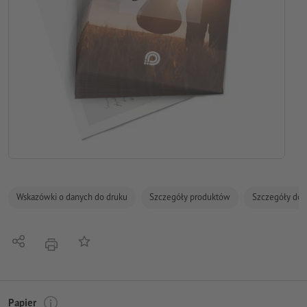
Wskazówki o danych do druku
Szczegóły produktów
Szczegóły dot
Udostępnij
Do listy obserwowanych
Nacisnąć
Papier