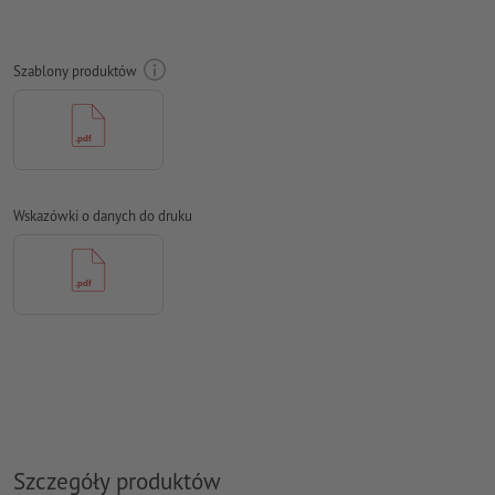
Rozdzielczość:
300 dpi
Na całym obwodzie ustaw 2 mm
spadu
, ważne informacje w
Szablony produktów
odstępie co najmniej 4 mm od formatu końcowego
Czcionki
muszą być w całości osadzone lub przekształcone na
krzywe
Model przestrzeni barw:
CMYK, FOGRA51 (PSO Coated v3) dla
powlekanych papierów, FOGRA52 (PSO Uncoated v3 FOGRA52)
Wskazówki o danych do druku
dla niepowlekanych papierów
Błędy ortograficzne i składniowe
nie są przez nas sprawdzane
Ustawienia nadrukowania
nie są przez nas sprawdzane
Komentarze
zostaną usunięte i niewydrukowane
Zawartość pól
formularzy
zostanie wydrukowana
Jak poprawnie utworzyć dane do druku?
Szczegóły produktów