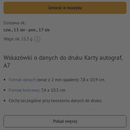
Umieść w koszyku
Dostawa ok.:
czw., 13 sie - pon., 17 sie
Waga: ok.
23,3 g
Wskazówki o danych do druku Karty autograf,
A7
Format danych
(wraz z 2 mm spadem): 7,8 x 10,9 cm
Format
końcowy
: 7,4 x 10,5 cm
Cechy szczególne przy tworzeniu danych do druku:
aby w gotowym produkcie po wydrukowaniu motyw nie był
odwrócony do góry nogami, w danych do druku należy
Pokaż więcej
uwzględnić
kierunek czytania