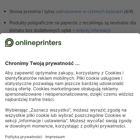
Strona przednia i tylna
zadrukowane w czterech kolorach
(4/4)
Produkty poligraficzne na papierze z recyklingu są neutralne dla
klimatu bez dodatkowych opłat –
więcej informacji
Szczegóły dotyczące bezpieczeństwa i producenta
Strona startowa
Kartki
Karty autograf
Karty autograf, A7
Zapisz się do newslettera i zapewnij sobie 15% rabatu
O nas