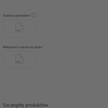
nie możemy niestety zawsze zwracać uwagi na
kierunek włókien papieru
Szablony produktów
Rozdzielczość:
300 dpi
Na całym obwodzie ustaw 2 mm
spadu
, ważne informacje w
odstępie co najmniej 4 mm od formatu końcowego
Czcionki
muszą być w całości osadzone lub przekształcone na
krzywe
Wskazówki o danych do druku
Model przestrzeni barw:
CMYK, FOGRA51 (PSO Coated v3) dla
powlekanych papierów, FOGRA52 (PSO Uncoated v3 FOGRA52)
dla niepowlekanych papierów
Błędy ortograficzne i składniowe
nie są przez nas sprawdzane
Ustawienia nadrukowania
nie są przez nas sprawdzane
Komentarze
zostaną usunięte i niewydrukowane
Zawartość pól
formularzy
zostanie wydrukowana
Szczegóły produktów