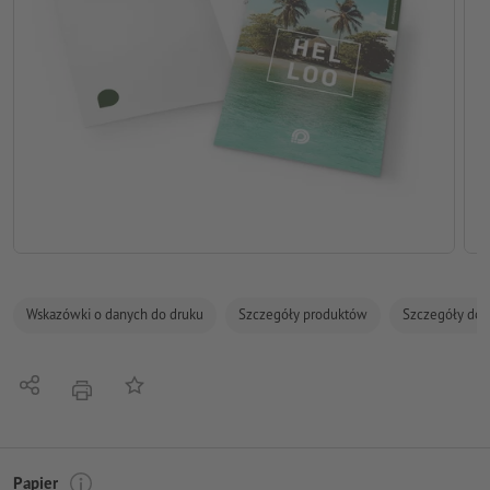
Wskazówki o danych do druku
Szczegóły produktów
Szczegóły dot
Udostępnij
Do listy obserwowanych
Nacisnąć
Papier