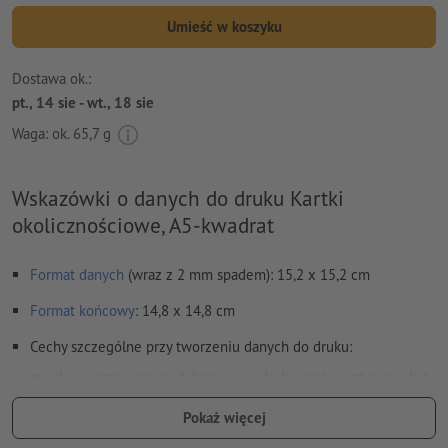
Umieść w koszyku
Dostawa ok.:
pt., 14 sie - wt., 18 sie
Waga: ok.
65,7 g
Wskazówki o danych do druku Kartki
okolicznościowe, A5-kwadrat
Format danych
(wraz z 2 mm spadem): 15,2 x 15,2 cm
Format
końcowy
: 14,8 x 14,8 cm
Cechy szczególne przy tworzeniu danych do druku:
aby w gotowym produkcie po wydrukowaniu motyw nie był
odwrócony do góry nogami, w danych do druku należy
Pokaż więcej
uwzględnić
kierunek czytania