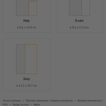
Mały
Średni
⌀ 8,6 x 14,8 cm
⌀ 8,6 x 21,0 cm
Duży
⌀ 12,2 x 29,7 cm
Strona startowa
Technika reklamowa i reklama zewnętrzna
Reklama wewnętrzna i
POS
Stojaki na stół
Walce