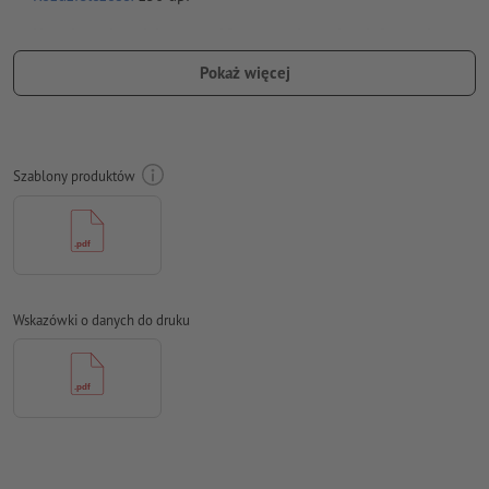
Na całym obwodzie ustaw 10 mm
spadu
, ważne informacje w
odstępie co najmniej 4 mm od formatu końcowego
Pokaż więcej
Czcionki
muszą być w całości osadzone lub przekształcone na
krzywe
Model przestrzeni barw:
CMYK, FOGRA51 (PSO Coated v3) dla
Szablony produktów
powlekanych papierów
Błędy ortograficzne i składniowe
nie są przez nas sprawdzane
Ustawienia nadrukowania
nie są przez nas sprawdzane
Komentarze
zostaną usunięte i niewydrukowane
Wskazówki o danych do druku
Zawartość pól
formularzy
zostanie wydrukowana
Jak poprawnie utworzyć dane do druku?