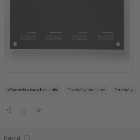
Wskazówki o danych do druku
Szczegóły produktów
Szczegóły dot
Udostępnij
Do listy obserwowanych
Nacisnąć
Materiał