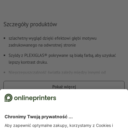
Szczegóły produktów
szlachetny wygląd dzięki efektowi głębi motywu
zadrukowanego na odwrotnej stronie
Szyldy z PLEXIGLAS® pokrywane są białą farbą, aby uzyskać
lepszy kontrast druku.
Nieprzepuszczalność światła zależy między innymi od
zastosowanego podłoża.
Pokaż więcej
uczciwe ceny dzięki kalkulacji z dokładnością do centymetra
wysokogatunkowy druk cyfrowy farbami UV
Szczegóły dotyczące bezpieczeństwa i producenta
odpowiednie do użycia w pomieszczeniach i na zewnątrz:
Dla każdego zlecenia druku można wgrać tylko jeden motyw.