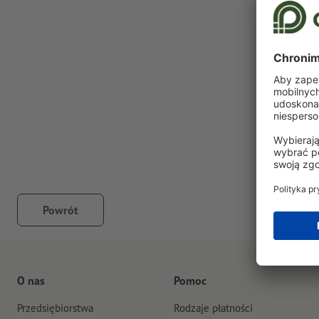
Powrót
O nas
Pomoc
Przedsiębiorstwa
Rodzaje płatności