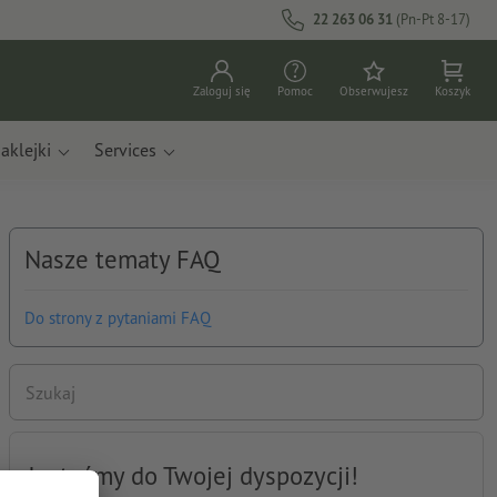
22 263 06 31
(Pn-Pt 8-17)
Zaloguj się
Pomoc
Obserwujesz
Koszyk
aklejki
Services
Nasze tematy FAQ
Do strony z pytaniami FAQ
Szukaj
Jesteśmy do Twojej dyspozycji!