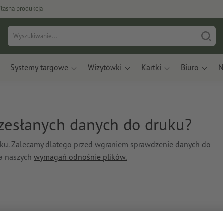
łasna produkcja
Systemy targowe
Wizytówki
Kartki
Biuro
N
zesłanych danych do druku?
uku. Zalecamy dlatego przed wgraniem sprawdzenie danych do
ia naszych
wymagań odnośnie plików.