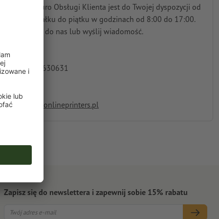
Nasze Biuro Obsługi Klienta jest do Twojej dyspozycji od
poniedziałku do piątku w godzinach od 8:00 do 17:00.
Zadzwoń do nas lub wyślij wiadomość.
Infolinia
+48 22 2630631
E-mail
service@onlineprinters.pl
Zapisz się do newslettera i zapewnij sobie 15% rabatu