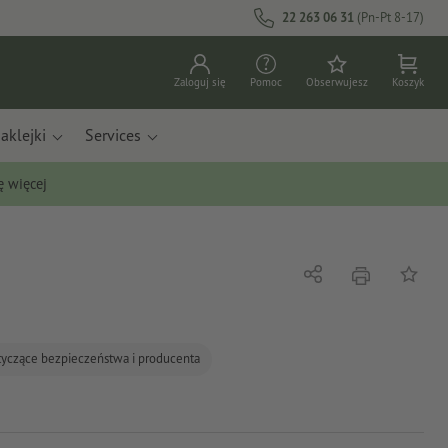
22 263 06 31
(Pn-Pt 8-17)
Zaloguj się
Pomoc
Obserwujesz
Koszyk
aklejki
Services
ę więcej
Nacisnąć
Udostępnij
Do list
tyczące bezpieczeństwa i producenta