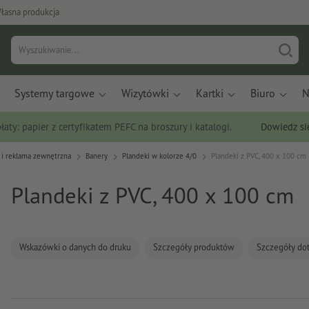
łasna produkcja
Systemy targowe
Wizytówki
Kartki
Biuro
N
łaty: papier z certyfikatem PEFC na broszury i katalogi.
Dowiedz si
 i reklama zewnętrzna
Banery
Plandeki w kolorze 4/0
Plandeki z PVC, 400 x 100 cm
Plandeki z PVC, 400 x 100 cm
Wskazówki o danych do druku
Szczegóły produktów
Szczegóły do