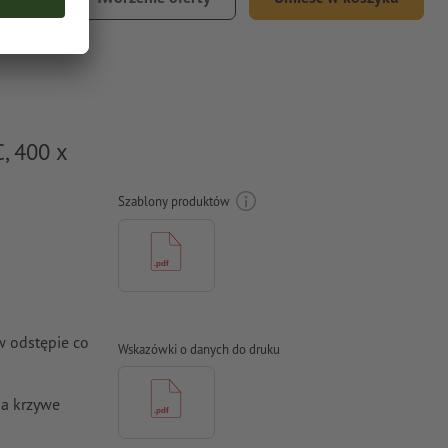
 VAT (23)
, 400 x
Szablony produktów
w odstępie co
Wskazówki o danych do druku
na krzywe