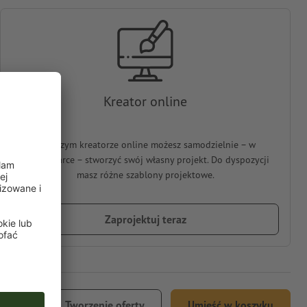
Kreator online
W naszym kreatorze online możesz samodzielnie − w
przeglądarce − stworzyć swój własny projekt. Do dyspozycji
masz różne szablony projektowe.
Zaprojektuj teraz
3
Tworzenie oferty
Umieść w koszyku