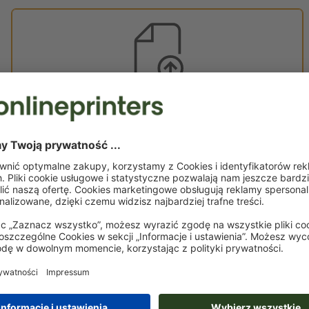
Własny plik do druku
Możesz przesłać dane do druku przed lub po dokonaniu
zakupu.
Wgraj teraz
Dostawa ok.:
zł 256,20
zł 315,1