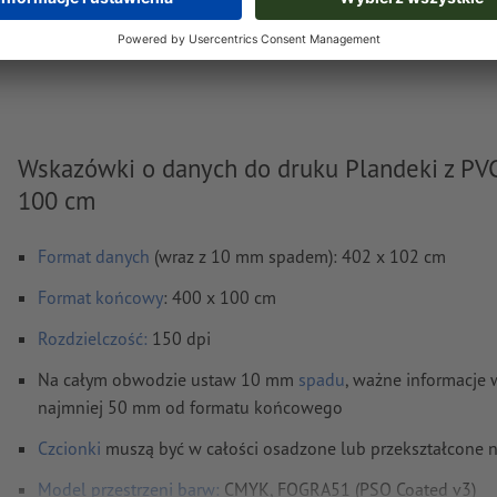
pon., 17 sie - śr., 19 sie
netto
wraz z podatkiem
Waga: ok.
2 kg
Wskazówki o danych do druku Plandeki z PVC
100 cm
Format danych
(wraz z 10 mm spadem): 402 x 102 cm
Format
końcowy
: 400 x 100 cm
Rozdzielczość:
150 dpi
Na całym obwodzie ustaw 10 mm
spadu
, ważne informacje 
najmniej 50 mm od formatu końcowego
Czcionki
muszą być w całości osadzone lub przekształcone 
Model przestrzeni barw:
CMYK, FOGRA51 (PSO Coated v3)