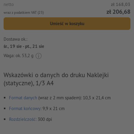
netto
zł 168,03
zł 206,68
wraz z podatkiem VAT (23)
Umieść w koszyku
Dostawa ok.:
śr., 19 sie - pt., 21 sie
Waga: ok.
53,2 g
Wskazówki o danych do druku Naklejki
(statyczne), 1/3 A4
Format danych
(wraz z 2 mm spadem): 10,3 x 21,4 cm
Format
końcowy
: 9,9 x 21 cm
Rozdzielczość:
300 dpi
Na całym obwodzie ustaw 2 mm
spadu
, ważne informacje w