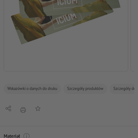
Wskazówki o danych do druku
Szczegóły produktów
Szczegóły dot
Udostępnij
Do listy obserwowanych
Nacisnąć
Materiał