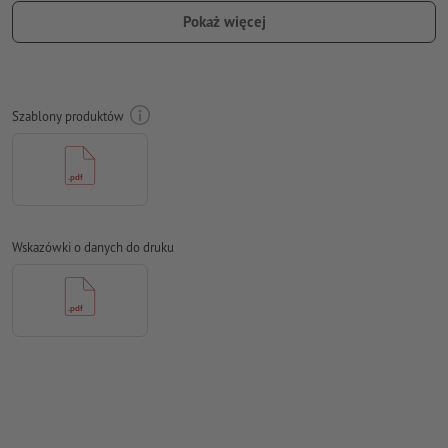
odstępie co najmniej 4 mm od formatu końcowego
Pokaż więcej
Czcionki
muszą być w całości osadzone lub przekształcone na
krzywe
Model przestrzeni barw:
CMYK, FOGRA51 (PSO Coated v3) dla
Szablony produktów
powlekanych papierów, FOGRA52 (PSO Uncoated v3 FOGRA52)
dla niepowlekanych papierów
Błędy ortograficzne i składniowe
nie są przez nas sprawdzane
Ustawienia nadrukowania
nie są przez nas sprawdzane
Wskazówki o danych do druku
Komentarze
zostaną usunięte i niewydrukowane
Zawartość pól
formularzy
zostanie wydrukowana
Jak poprawnie utworzyć dane do druku?