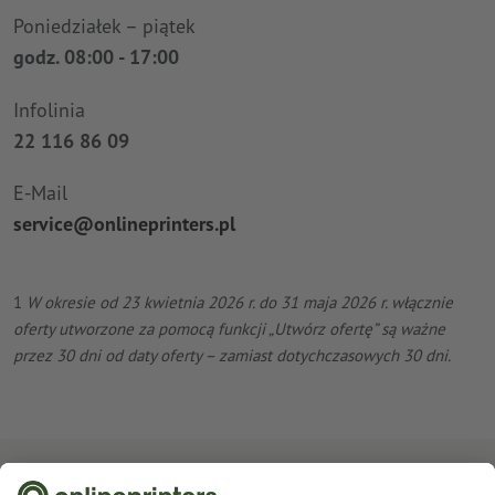
Poniedziałek – piątek
godz. 08:00 - 17:00
Infolinia
22 116 86 09
E-Mail
service@onlineprinters.pl
1
W okresie od 23 kwietnia 2026 r. do 31 maja 2026 r. włącznie
oferty utworzone za pomocą funkcji „Utwórz ofertę” są ważne
przez 30 dni od daty oferty – zamiast dotychczasowych 30 dni.
Zapisz się do newslettera i zapewnij sobie 15% rabatu