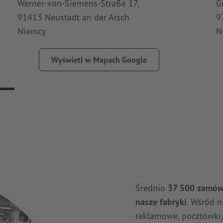
Werner-von-Siemens-Straße 17,
G
91413 Neustadt an der Aisch
9
Niemcy
N
Wyświetl w Mapach Google
Średnio
37 500 zamów
nasze fabryki
. Wśród n
reklamowe, pocztówki,