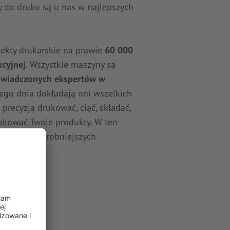
y do druku są u nas w najlepszych
jekty drukarskie na prawie
60 000
cyjnej
. Wszystkie maszyny są
wiadczonych ekspertów w
dego dnia dokładają oni wszelkich
 precyzją drukować, ciąć, składać,
pakować Twoje produkty. W ten
kość w najdrobniejszych