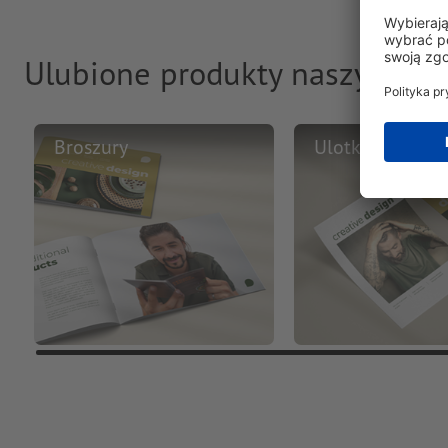
Ulubione produkty naszych kl
Broszury
Ulotki