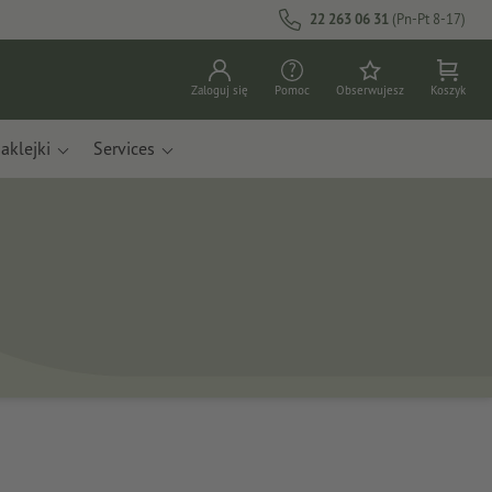
22 263 06 31
(Pn-Pt 8-17)
Zaloguj się
Pomoc
Obserwujesz
Koszyk
aklejki
Services