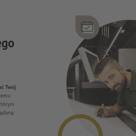
ego
ć Twój
szemu
którym
żądaną