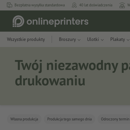
Bezpłatna wysyłka standardowa
40 lat doświadczenia
W
Wszystkie produkty
Broszury
Ulotki
Plakaty
Twój niezawodny p
drukowaniu
Własna produkcja
Produkcja tego samego dnia
Odroczony termin 