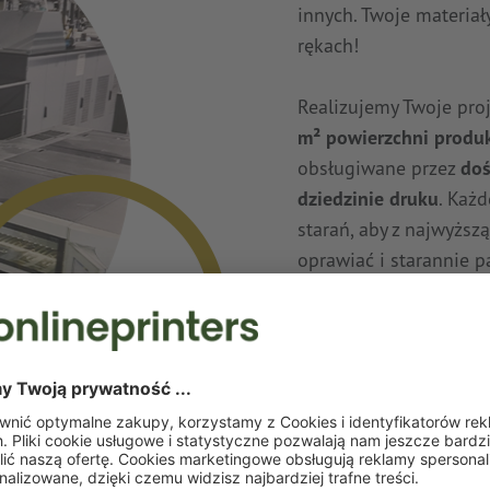
innych. Twoje materiał
rękach!
Realizujemy Twoje pro
m² powierzchni produk
obsługiwane przez
doś
dziedzinie druku
. Każ
starań, aby z najwyższą
oprawiać i starannie 
sposób zapewniamy ja
szczegółach.