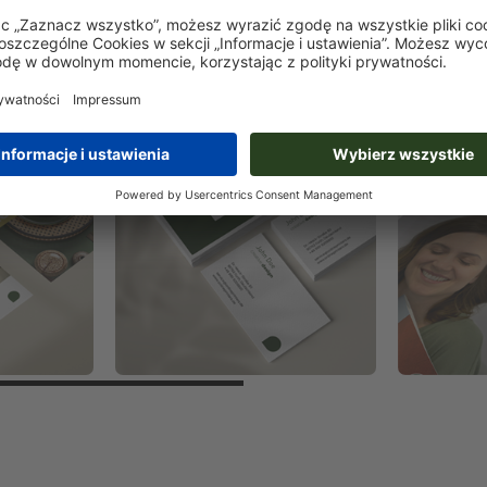
ientów
Wizytówki
Plakat