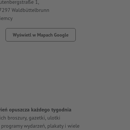
utenbergstraße 1,
Pomorsk
7297 Waldbüttelbrunn
70-812 
iemcy
Polska
Wyświetl w Mapach Google
ień opuszcza każdego tygodnia
ich broszury, gazetki, ulotki
 programy wydarzeń, plakaty i wiele