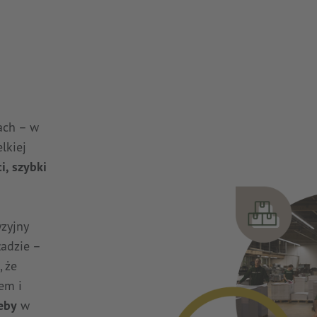
ach – w
lkiej
i, szybki
zyjny
adzie –
, że
em i
eby
w