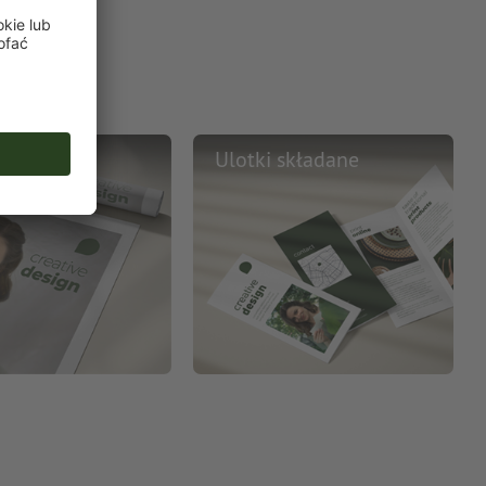
y
Ulotki składane