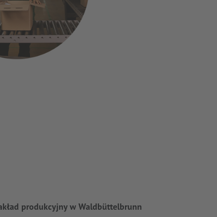
akład produkcyjny w Waldbüttelbrunn
Marka S