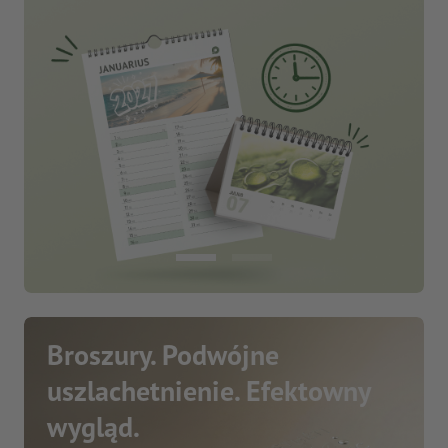
Broszury. Podwójne
uszlachetnienie. Efektowny
wygląd.