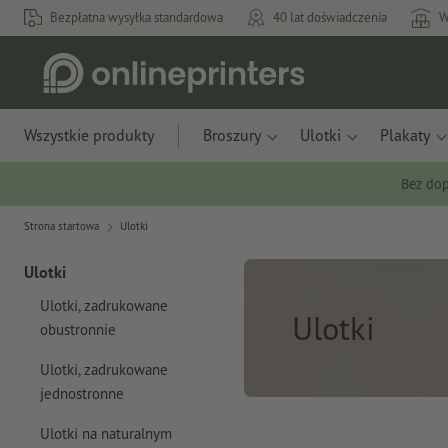
Bezpłatna wysyłka standardowa
40 lat doświadczenia
W
Wszystkie produkty
Broszury
Ulotki
Plakaty
Bez dop
Strona startowa
Ulotki
Ulotki
Ulotki, zadrukowane
Ulotki
obustronnie
Ulotki, zadrukowane
jednostronne
Ulotki na naturalnym