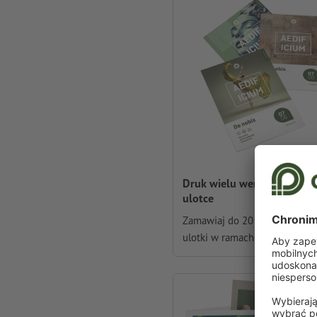
Druk wielu wersji tej samej
ulotce
Zamawiaj do 20 wersji tej sa
ulotki w ramach jednego zlec