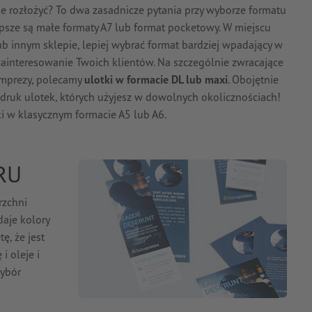
je rozłożyć? To dwa zasadnicze pytania przy wyborze formatu
lepsze są małe formaty A7 lub format pocketowy. W miejscu
 lub innym sklepie, lepiej wybrać format bardziej wpadający w
ainteresowanie Twoich klientów. Na szczególnie zwracające
 imprezy, polecamy
ulotki w formacie DL lub maxi
. Obojętnie
 druk ulotek, których użyjesz w dowolnych okolicznościach!
tki w klasycznym formacie A5 lub A6.
RU
rzchni
aje kolory
ę, że jest
 oleje i
Wybór