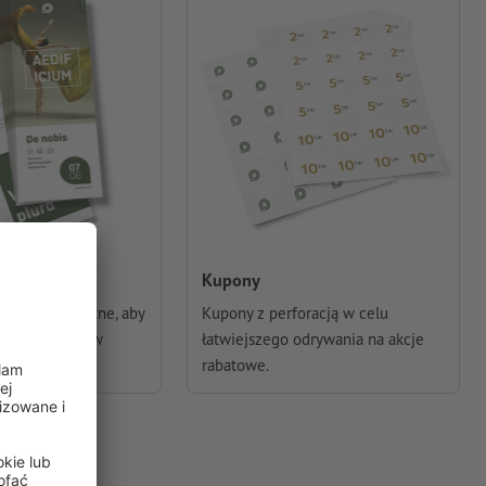
Kupony
awsze przydatne, aby
Kupony z perforacją w celu
ownie stronę w
łatwiejszego odrywania na akcje
rabatowe.