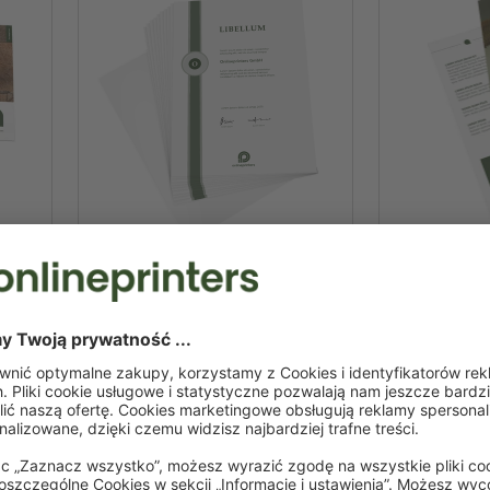
Dyplomy
Zakładki
Piękna nagroda za doskonałe
Niezbędne i z
mej
wyniki, która na długo pozostanie
odnaleźć pon
enia.
w pamięci.
książce.