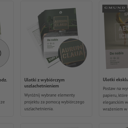
Ulotki eksk
odz.
Ulotki z wybiórczym
uszlachetnieniem
Postaw na wys
Wyróżnij wybrane elementy
papieru, któr
cze
projektu za pomocą wybiórczego
eleganckim w
uszlachetnienia.
wrażeniem w 