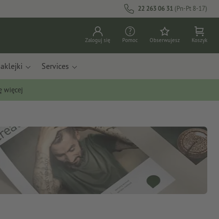
22 263 06 31
(Pn-Pt 8-17)
Zaloguj się
Pomoc
Obserwujesz
Koszyk
aklejki
Services
ę więcej