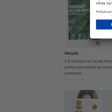
Wkładki
5 % mniejsze niż zwykły forma
perfekcyjny dodatek do innyc
produktów.