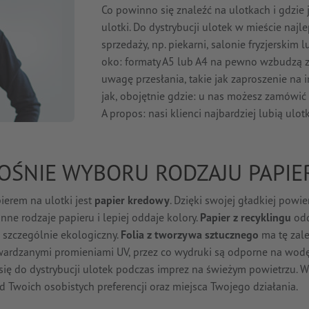
Co powinno się znaleźć na ulotkach i gdzie 
ulotki. Do dystrybucji ulotek w mieście naj
sprzedaży, np. piekarni, salonie fryzjerskim
oko: formaty A5 lub A4 na pewno wzbudzą z
uwagę przesłania, takie jak zaproszenie na
jak, obojętnie gdzie: u nas możesz zamówić
A propos: nasi klienci najbardziej lubią ulo
OŚNIE WYBORU RODZAJU PAPIE
ierem na ulotki jest
papier kredowy
. Dzięki swojej gładkiej powie
 inne rodzaje papieru i lepiej oddaje kolory.
Papier z recyklingu
odd
o szczególnie ekologiczny.
Folia z tworzywa sztucznego
ma tę zalet
rdzanymi promieniami UV, przez co wydruki są odporne na wodę i
się do dystrybucji ulotek podczas imprez na świeżym powietrzu. 
d Twoich osobistych preferencji oraz miejsca Twojego działania.