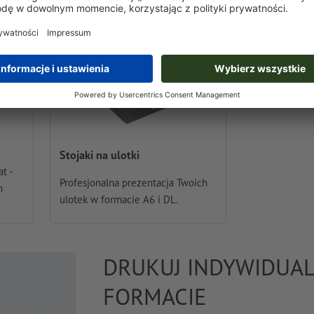
Stojaki na ulotki
t -
Profesjonalna prezentacja Twoich
h
ulotek w formacie A6 i DL.
DRUKUJ INDYWIDUA
FORMACIE