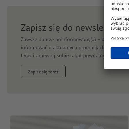
Zapisz się do newslettera 
Zawsze dobrze poinformowany(a) – dzięki newsl
informować o aktualnych promocjach i ofertach n
teraz i zapewnij sobie rabat powitalny.
Zapisz się teraz