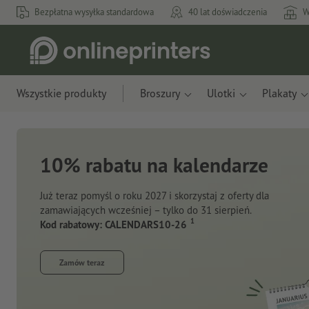
Bezpłatna wysyłka standardowa
40 lat doświadczenia
W
Wszystkie produkty
Broszury
Ulotki
Plakaty
Nowe notesy
Z innowacyjnych materiałów: z resztek jabłek i
plastiku z oceanu.
Odkryj teraz