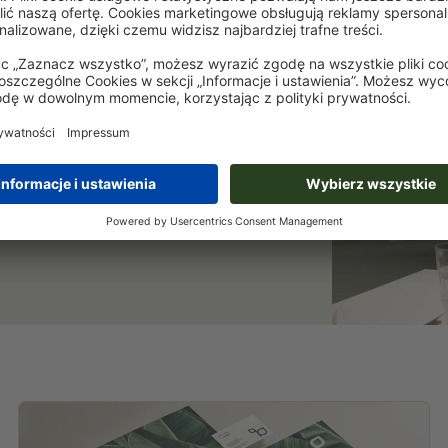
i oszczędzaj 15%
etterowi będziemy Cię na bieżąco
aszej drukarni online. Zapisz się