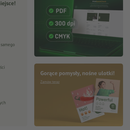
iejsce!
o samego
ści
Gorące pomysły, nośne ulotki!
Zamów teraz
ych