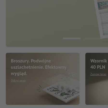
Broszury. Podwójne
Wzornik 
uszlachetnienie. Efektowny
40 PLN
wygląd.
Zamów teraz
Odkryj teraz