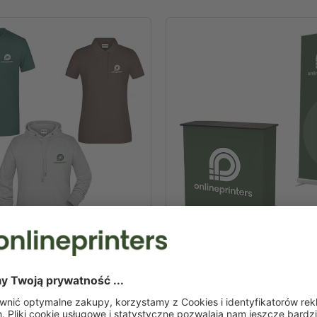
 tekstylia
Systemy wystawienn