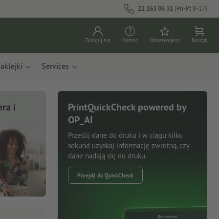
22 263 06 31
(Pn-Pt 8-17)
Zaloguj się
Pomoc
Obserwujesz
Koszyk
aklejki
Services
ra i
PrintQuickCheck powered by
OP_AI
Prześlij dane do druku i w ciągu kilku
sekund uzyskaj informację zwrotną, czy
dane nadają się do druku.
Przejdź do QuickCheck