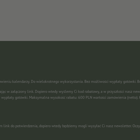
ówieniu kalendarzy. Do wielokrotnego wykorzystania. Bez możliwości wypłaty gotówki. 
kając w załączony link. Dopiero wtedy wyślemy Ci kod rabatowy, a w przyszłości nasz new
i wypłaty gotówki. Maksymalna wysokość rabatu: 600 PLN wartości zamówienia (netto).
 nim link do potwierdzenia, dopiero wtedy będziemy mogli wysyłać Ci nasz newsletter. Ocz