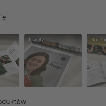
ie
Plakaty
Broszu
roduktów