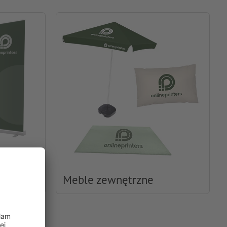
icze
Meble zewnętrzne