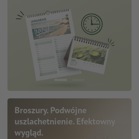
Broszury. Podwójne
uszlachetnienie. Efektowny
wygląd.