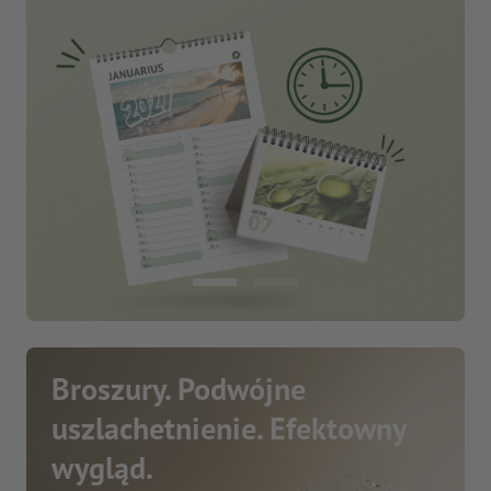
Broszury. Podwójne
uszlachetnienie. Efektowny
wygląd.