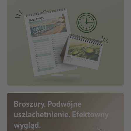
Broszury. Podwójne
uszlachetnienie. Efektowny
wygląd.