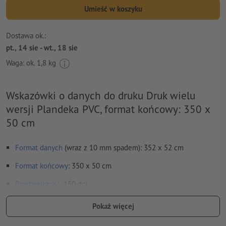
Umieść w koszyku
Dostawa ok.:
pt., 14 sie - wt., 18 sie
Waga: ok.
1,8 kg
Wskazówki o danych do druku Druk wielu
wersji Plandeka PVC, format końcowy: 350 x
50 cm
Format danych
(wraz z 10 mm spadem): 352 x 52 cm
Format
końcowy
: 350 x 50 cm
Rozdzielczość:
150 dpi
Na całym obwodzie ustaw 10 mm
spadu
, ważne informacje w
Pokaż więcej
odstępie co najmniej 50 mm od formatu końcowego