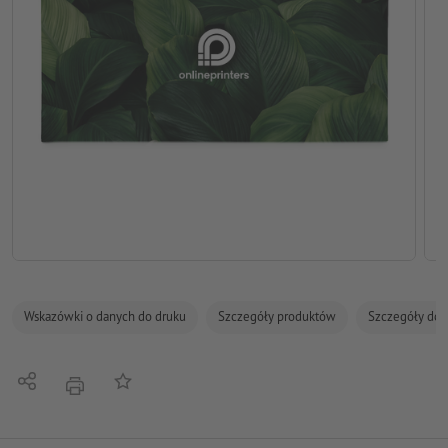
Wskazówki o danych do druku
Szczegóły produktów
Szczegóły dot
Udostępnij
Do listy obserwowanych
Nacisnąć