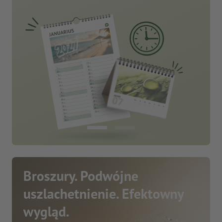
Broszury. Podwójne
uszlachetnienie. Efektowny
wygląd.