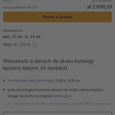
netto
zł 1.650,49
zł 2.030,10
wraz z podatkiem VAT (23)
Umieść w koszyku
Dostawa ok.:
pon., 17 sie - śr., 19 sie
Waga: ok.
3,92 kg
Wskazówki o danych do druku Katalogi
łączone klejem, A5-kwadrat
Format końcowy (zamknięty)
: 14,8 x 14,8 cm
podczas przygotowywania danych do druku należy zwrócić
uwagę na cechy szczególne
katalogów
:
układ stron w środku: eksportować jako plik PDF z kolejnymi
pojedynczymi stronami