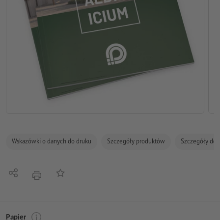
Wskazówki o danych do druku
Szczegóły produktów
Szczegóły dot
Udostępnij
Do listy obserwowanych
Nacisnąć
Papier