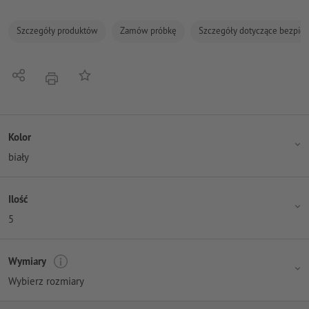
Szczegóły produktów
Zamów próbkę
Szczegóły dotyczące bezpiec
Udostępnij
Do listy obserwowanych
Nacisnąć
Kolor
biały
Ilość
5
Wymiary
Wybierz rozmiary