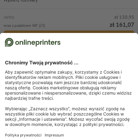
netto
zł 130,95
zł 161,07
wraz z podatkiem VAT (23)
Umieść w koszyku
Wysyłka standardowa (DPD)
pon., 24 sie
Strona startowa
Odzież i tekstylia
Bluzy z kapturem
Bluzy z kapturem Russell
Authentic, męskie
Zapisz się do newslettera i zapewnij sobie 15% rabatu
O nas