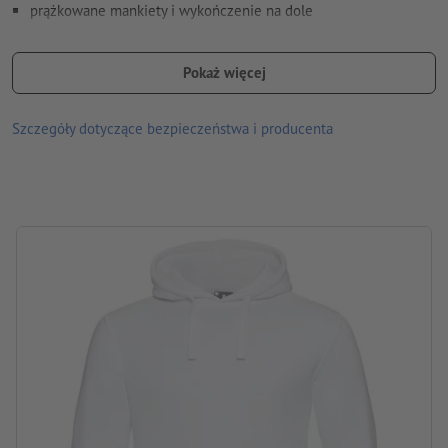
prążkowane mankiety i wykończenie na dole
szwy na ramionach przesunięte do przodu
Pokaż więcej
delikatna, miękka powierzchnia
z wyprowadzeniem na kabel słuchawkowy
Szczegóły dotyczące bezpieczeństwa i producenta
możliwość prania w 40°
nadaje się do suszenia w suszarce bębnowej w niskiej
temperaturze
Gramatura: 280 g/m²
Materiał:
Marka: Russell Authentic
Proces obróbki: Sitodruk transferowy